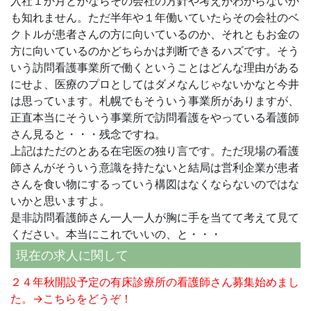
入社１か月とかならその会社の方針や考えがわからないか
も知れません。ただ半年や１年働いていたらその会社のベ
クトルが患者さんの方に向いているのか、それともお金の
方に向いているのかどちらかは判断できるハズです。そう
いう訪問看護事業所で働くということはどんな理由がある
にせよ、医療のプロとしてはダメなんじゃないかなと今井
は思っています。札幌でもそういう事業所がありますが、
正直本当にそういう事業所で訪問看護をやっている看護師
さん見ると・・・残念ですね。
上記はただのとある在宅医の独り言です。ただ現場の看護
師さんがそういう意識を持たないと結局は営利企業が患者
さんを食い物にするっていう構図はなくならないのではな
いかと思いますよ。
是非訪問看護師さん一人一人が胸に手を当てて考えて見て
ください。本当にこれでいいの、と・・・
現在の求人に関して
２４年秋開設予定の有床診療所の看護師さん募集始めまし
た。→
こちら
をどうぞ！