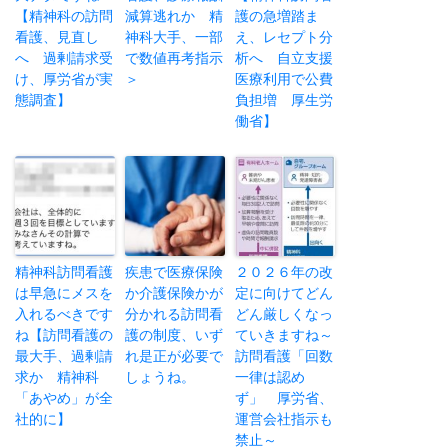
【精神科の訪問
減算逃れか 精
護の急増踏ま
看護、見直し
神科大手、一部
え、レセプト分
へ 過剰請求受
で数値再考指示
析へ 自立支援
け、厚労省が実
＞
医療利用で公費
態調査】
負担増 厚生労
働省】
精神科訪問看護
疾患で医療保険
２０２６年の改
は早急にメスを
か介護保険かが
定に向けてどん
入れるべきです
分かれる訪問看
どん厳しくなっ
ね【訪問看護の
護の制度、いず
ていきますね～
最大手、過剰請
れ是正が必要で
訪問看護「回数
求か 精神科
しょうね。
一律は認め
「あやめ」が全
ず」 厚労省、
社的に】
運営会社指示も
禁止～