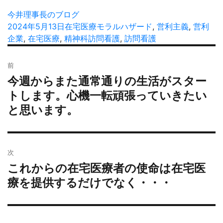
投
今井理事長のブログ
稿
投
2024年5月13日
カ
在宅医療
タ
モラルハザード
,
営利主義
,
営利
者
稿
企業
,
在宅医療
,
精神科訪問看護
テ
グ
,
訪問看護
日:
ゴ
投
リ
前
稿
ー
今週からまた通常通りの生活がスター
過
ナ
去
トします。心機一転頑張っていきたい
ビ
の
と思います。
ゲ
投
ー
稿:
シ
ョ
次
ン
これからの在宅医療者の使命は在宅医
次
の
療を提供するだけでなく・・・
投
稿: