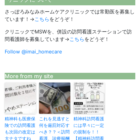
さっぽろみなみホームケアクリニックでは常勤医を募集し
ています！→
こちら
をどうぞ！
クリニックでMSWを、併設の訪問看護ステーションで訪
問看護師を募集しています→
こちら
をどうぞ！
Follow @imai_homecare
More from my site
精神科も医療保
これを見逃すと
精神科訪問看護
険での訪問看護
何を厳罰対応す
には早々に一定
も次回の改定は
べき？？＜訪問
の規制を！！
大ナタですね
看護、診療報酬
【精神科訪問看