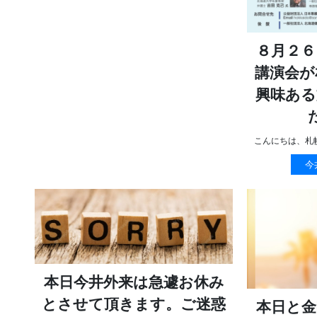
８月２６
講演会が
興味ある
こんにちは、札
今
本日今井外来は急遽お休み
とさせて頂きます。ご迷惑
本日と金