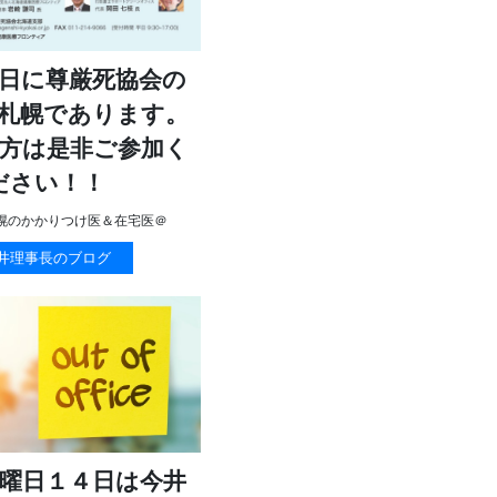
日に尊厳死協会の
札幌であります。
方は是非ご参加く
ださい！！
幌のかかりつけ医＆在宅医＠
井理事長のブログ
曜日１４日は今井