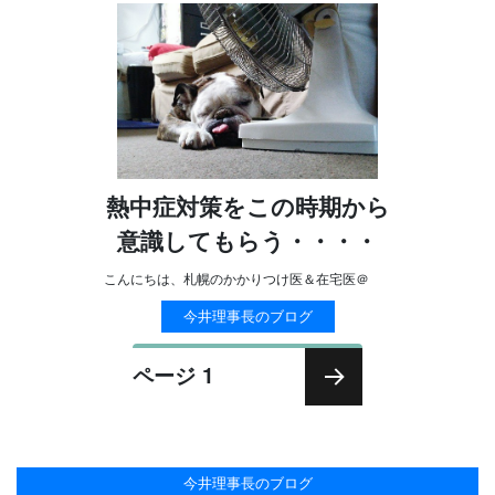
熱中症対策をこの時期から
意識してもらう・・・・
こんにちは、札幌のかかりつけ医＆在宅医＠
今井理事長のブログ
投
ページ
1
稿
次の
ナ
ペー
ビ
ジ
ゲ
今井理事長のブログ