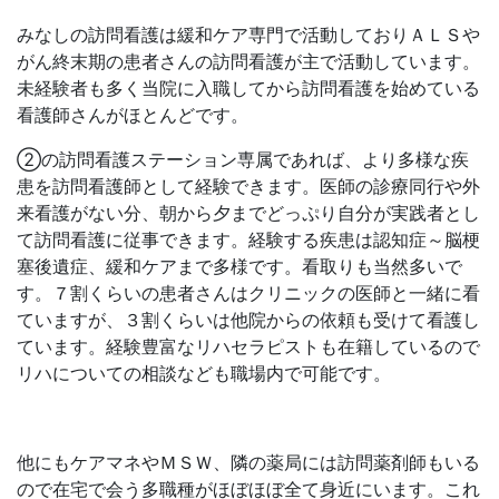
みなしの訪問看護は緩和ケア専門で活動しておりＡＬＳや
がん終末期の患者さんの訪問看護が主で活動しています。
未経験者も多く当院に入職してから訪問看護を始めている
看護師さんがほとんどです。
②の訪問看護ステーション専属であれば、より多様な疾
患を訪問看護師として経験できます。医師の診療同行や外
来看護がない分、朝から夕までどっぷり自分が実践者とし
て訪問看護に従事できます。経験する疾患は認知症～脳梗
塞後遺症、緩和ケアまで多様です。看取りも当然多いで
す。７割くらいの患者さんはクリニックの医師と一緒に看
ていますが、３割くらいは他院からの依頼も受けて看護し
ています。経験豊富なリハセラピストも在籍しているので
リハについての相談なども職場内で可能です。
他にもケアマネやＭＳＷ、隣の薬局には訪問薬剤師もいる
ので在宅で会う多職種がほぼほぼ全て身近にいます。これ