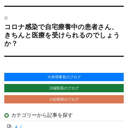
ゲ
投
ー
稿:
シ
次
ョ
コロナ感染で自宅療養中の患者さん、
次
ン
の
きちんと医療を受けられるのでしょう
投
か？
稿:
今井理事長のブログ
川端院長のブログ
小杉医師のブログ
カテゴリーから記事を探す
ＡＩ