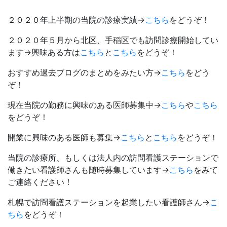
２０２０年上半期の当院の診療実績→
こちら
をどうぞ！
２０２０年５月から北区、手稲区でも訪問診療開始してい
ます→興味ある方は
こちら
と
こちら
をどうぞ！
おすすめ過去ブログのまとめをみたい方→
こちら
をどう
ぞ！
現在当院の勤務に興味のある医師募集中→
こちら
や
こちら
をどうぞ！
開業に興味のある医師も募集→
こちら
と
こちら
をどうぞ！
当院の診療所、もしくは法人内の訪問看護ステーションで
働きたい看護師さんも随時募集しています→
こちら
をみて
ご連絡ください！
札幌で訪問看護ステーションを起業したい看護師さん→
こ
ちら
をどうぞ！