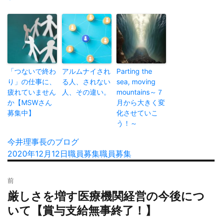
「つないで終わ
アルムナイされ
Parting the
り」の仕事に、
る人、されない
sea, moving
疲れていません
人、その違い。
mountains～７
か【MSWさん
月から大きく変
募集中】
化させていこ
う！～
投
今井理事長のブログ
稿
投
2020年12月12日
カ
職員募集
タ
職員募集
者
稿
テ
グ
投
日:
ゴ
前
稿
リ
厳しさを増す医療機関経営の今後につ
過
ナ
ー
去
いて【賞与支給無事終了！】
ビ
の