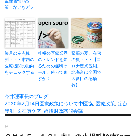
生活習慣病対
策、などなど＞
毎月の定点観
札幌の医療業界
緊張の夏、在宅
測・・・市内の
のトレンドを知
の夏・・・【コ
医療機関の動向
るための無料ツ
ロナ定点観測、
をチェックする
ール、使ってま
北海道は全国で
すか？
３番目の感染
数】
投
今井理事長のブログ
稿
投
2020年2月14日
カ
医療政策について
タ
中医協
,
医療政策
,
定点
者
稿
観測
,
文在寅ケア
テ
,
経済財政諮問会議
グ
日:
ゴ
投
リ
前
稿
ー