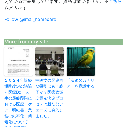
えている方募集しています。資格は問いません。→
こちら
をどうぞ！
Follow @imai_homecare
More from my site
２０２４年診療
中医協の歴史的
「炭鉱のカナリ
報酬改定の議論
な役割はもう終
ア」を意識する
＜医療Dx、人
了か？医療政策
生の最終段階に
立案＆決定プロ
おける医療・ケ
セスは新たなフ
ア、明細書、業
ェーズに突入し
務の効率化・簡
ました。
素化について、