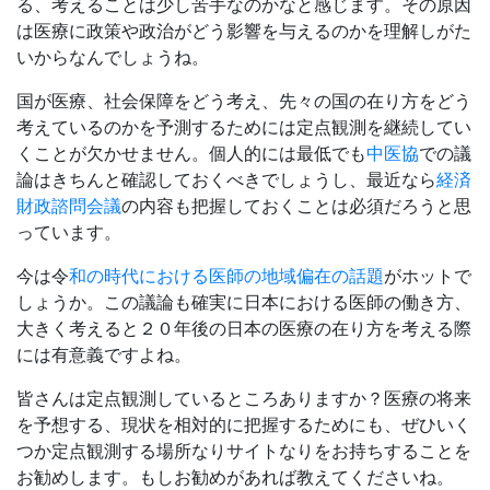
る、考えることは少し苦手なのかなと感じます。その原因
は医療に政策や政治がどう影響を与えるのかを理解しがた
いからなんでしょうね。
国が医療、社会保障をどう考え、先々の国の在り方をどう
考えているのかを予測するためには定点観測を継続してい
くことが欠かせません。個人的には最低でも
中医協
での議
論はきちんと確認しておくべきでしょうし、最近なら
経済
財政諮問会議
の内容も把握しておくことは必須だろうと思
っています。
今は令
和の時代における医師の地域偏在の話題
がホットで
しょうか。この議論も確実に日本における医師の働き方、
大きく考えると２０年後の日本の医療の在り方を考える際
には有意義ですよね。
皆さんは定点観測しているところありますか？医療の将来
を予想する、現状を相対的に把握するためにも、ぜひいく
つか定点観測する場所なりサイトなりをお持ちすることを
お勧めします。もしお勧めがあれば教えてくださいね。