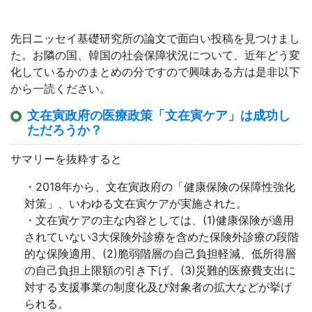
先日ニッセイ基礎研究所の論文で面白い投稿を見つけまし
た。お隣の国、韓国の社会保障状況について、近年どう変
化しているかのまとめの分ですので興味ある方は是非以下
から一読ください。
文在寅政府の医療政策「文在寅ケア」は成功し
ただろうか？
サマリーを抜粋すると
・2018年から、文在寅政府の「健康保険の保障性強化
対策」、いわゆる文在寅ケアが実施された。
・文在寅ケアの主な内容としては、(1)健康保険が適用
されていない3大保険外診療を含めた保険外診療の段階
的な保険適用、(2)脆弱階層の自己負担軽減、低所得層
の自己負担上限額の引き下げ、(3)災難的医療費支出に
対する支援事業の制度化及び対象者の拡大などが挙げ
られる。