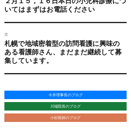
２月１５，１６日本日の小児科診療につ
過
ナ
去
いてはまずはお電話ください
ビ
の
ゲ
投
ー
稿:
シ
次
ョ
札幌で地域密着型の訪問看護に興味の
次
ン
の
ある看護師さん、まだまだ継続して募
投
集しています。
稿:
今井理事長のブログ
川端院長のブログ
小杉医師のブログ