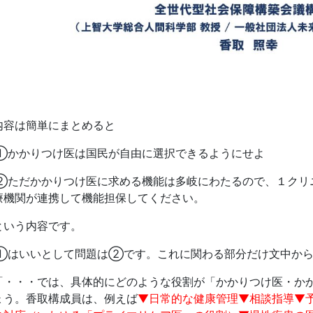
内容は簡単にまとめると
①かかりつけ医は国民が自由に選択できるようにせよ
②ただかかりつけ医に求める機能は多岐にわたるので、１クリ
療機関が連携して機能担保してください。
という内容です。
①はいいとして問題は②です。これに関わる部分だけ文中から
「・・・では、具体的にどのような役割が「かかりつけ医・か
ょう。香取構成員は、例えば
▼日常的な健康管理▼相談指導▼予防接