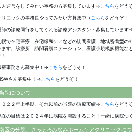
法人運営をしてみたい事務の方募集しています→
こちら
をどう
クリニックの事務長やってみたい方募集中→
こちら
をどうぞ！
医師の診療同行をしてくれる診療アシスタント募集しています
札幌で在宅医療、在宅緩和ケアなどの訪問看護、地域密着型の
います。診療所、訪問看護ステーション、看護小規模多機能な
ぞ！
医療事務さん募集中！→
こちら
をどうぞ！
MSWさん募集中！→
こちら
をどうぞ！
当院について
２０２２年上半期、それ以前の当院の診療実績→
こちら
をどう
現在の目標は２０２４年に病院を開設すること！一緒に病院つ
南区の分院、さっぽろみなみホームケアクリニックにつ