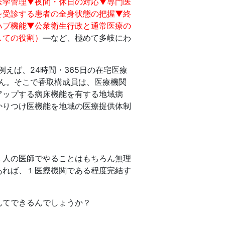
医学管理▼夜間・休日の対応▼専門医
を受診する患者の全身状態の把握▼終
ハブ機能▼公衆衛生行政と通常医療の
しての役割）
—など、極めて多岐にわ
えば、24時間・365日の在宅医療
ん。そこで香取構成員は、医療機関
アップする病床機能を有する地域病
かりつけ医機能を地域の医療提供体制
１人の医師でやることはもちろん無理
あれば、１医療機関である程度完結す
んてできるんでしょうか？