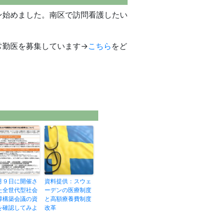
ン始めました。南区で訪問看護したい
常勤医を募集しています→
こちら
をど
月９日に開催さ
資料提供：スウェ
た全世代型社会
ーデンの医療制度
障構築会議の資
と高額療養費制度
を確認してみよ
改革
！