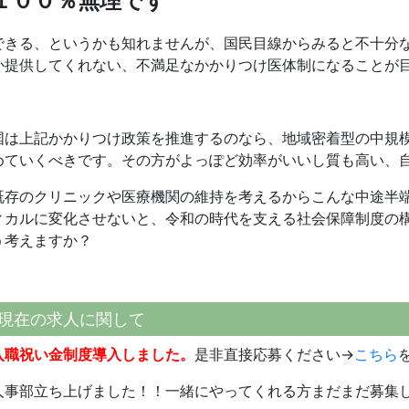
１００％無理です
できる、というかも知れませんが、国民目線からみると不十分
か提供してくれない、不満足なかかりつけ医体制になることが
国は上記かかりつけ政策を推進するのなら、地域密着型の中規
めていくべきです。その方がよっぽど効率がいいし質も高い、
既存のクリニックや医療機関の維持を考えるからこんな中途半
ィカルに変化させないと、令和の時代を支える社会保障制度の
う考えますか？
現在の求人に関して
入職祝い金制度導入しました。
是非直接応募ください→
こちら
人事部立ち上げました！！一緒にやってくれる方まだまだ募集