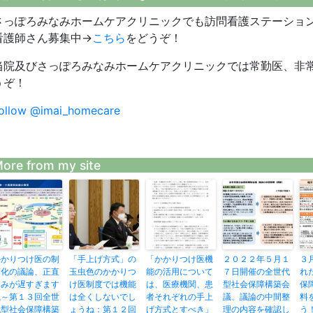
さっぽろみなみホームケアクリニックでも訪問看護ステーショ
看護師さん募集中→
こちら
をどうぞ！
当院及びさっぽろみなみホームケアクリニックでは常勤医、非
うぞ！
ollow @imai_homecare
ore from my site
かかりつけ医の制
「手上げ方式」の
「かかりつけ医機
２０２２年５月１
３
度化の議論、正直
玉虫色のかかりつ
能の活用について
７日開催の全世代
れ
進みが遅すぎます
け医制度では機能
は、医療機関、患
型社会保障構築会
保
ね～第１３回全世
は全くしないでし
者それぞれの手上
議、議論の中間整
料
代型社会保障構築
ょうね：第１２回
げ方式とすべき」
理の内容を確認し
う