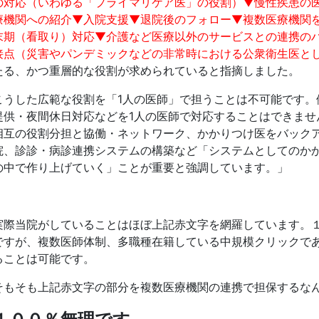
の対応（いわゆる「プライマリケア医」の役割）▼慢性疾患の
療機関への紹介▼入院支援▼退院後のフォロー▼複数医療機関
末期（看取り）対応▼介護など医療以外のサービスとの連携の
接点（災害やパンデミックなどの非常時における公衆衛生医と
たる、かつ重層的な役割が求められていると指摘しました。
こうした広範な役割を「1人の医師」で担うことは不可能です。例
提供・夜間休日対応などを1人の医師で対応することはできませ
相互の役割分担と協働・ネットワーク、かかりつけ医をバック
院、診診・病診連携システムの構築など「システムとしてのか
の中で作り上げていく」ことが重要と強調しています。」
実際当院がしていることはほぼ上記赤文字を網羅しています。
ですが、複数医師体制、多職種在籍している中規模クリックで
ることは可能です。
そもそも上記赤文字の部分を複数医療機関の連携で担保するな