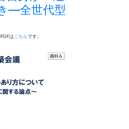
き―全世代型
PDFは
こちら
です。