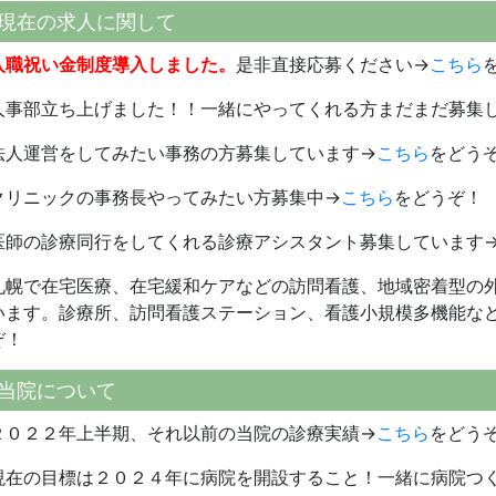
現在の求人に関して
入職祝い金制度導入しました。
是非直接応募ください→
こちら
人事部立ち上げました！！一緒にやってくれる方まだまだ募集
法人運営をしてみたい事務の方募集しています→
こちら
をどう
クリニックの事務長やってみたい方募集中→
こちら
をどうぞ！
医師の診療同行をしてくれる診療アシスタント募集しています
札幌で在宅医療、在宅緩和ケアなどの訪問看護、地域密着型の
います。診療所、訪問看護ステーション、看護小規模多機能な
ぞ！
当院について
２０２２年上半期、それ以前の当院の診療実績→
こちら
をどう
現在の目標は２０２４年に病院を開設すること！一緒に病院つ