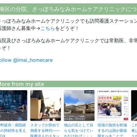
南区の分院、さっぽろみなみホームケアクリニックにつ
さっぽろみなみホームケアクリニックでも訪問看護ステーショ
看護師さん募集中→
こちら
をどうぞ！
当院及びさっぽろみなみホームケアクリニックでは常勤医、非
うぞ！
ollow @imai_homecare
ore from my site
資料提供：病院経
スタッフが辞めて
他山の石として自
現場の負担を軽減
こ
営の持続性を支え
倒産する時代——
らも気をつけてい
するのは国が最低
者
DX
医療法人のスタッ
かなければ・・・
限すべきことで
う