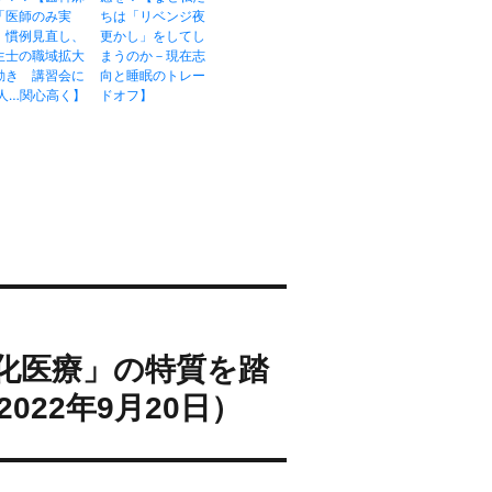
「医師のみ実
ちは「リベンジ夜
」慣例見直し、
更かし」をしてし
生士の職域拡大
まうのか－現在志
動き 講習会に
向と睡眠のトレー
0人…関心高く】
ドオフ】
化医療」の特質を踏
22年9月20日）