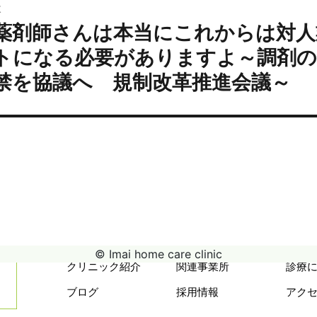
次
ョ
薬剤師さんは本当にこれからは対人
次
ン
の
トになる必要がありますよ～調剤の
投
禁を協議へ 規制改革推進会議～
:
© Imai home care clinic
クリニック紹介
関連事業所
診療
ブログ
採用情報
アク