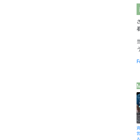
F
M
る