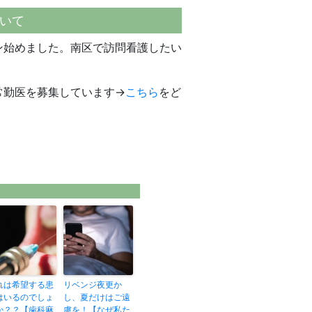
いて
ン始めました。南区で訪問看護したい
常勤医を募集しています→
こちら
をど
れは希望する患
リベンジ夜更か
はいるのでしょ
し、夏だけはご遠
か？？【歯科麻
慮を！【なぜ私た