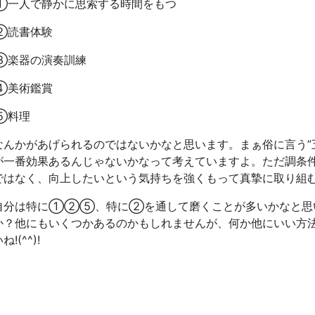
①一人で静かに思索する時間をもつ
②読書体験
③楽器の演奏訓練
④美術鑑賞
⑤料理
なんかがあげられるのではないかなと思います。まぁ俗に言う”
が一番効果あるんじゃないかなって考えていますよ。ただ調条
ではなく、向上したいという気持ちを強くもって真摯に取り組
自分は特に①②⑤、特に②を通して磨くことが多いかなと思
か？他にもいくつかあるのかもしれませんが、何か他にいい方
ね!(^^)!