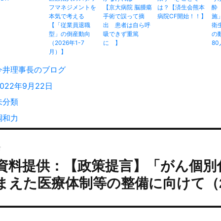
フマネジメントを
【京大病院 脳腫瘍
は？【済生会熊本
酔
本気で考える
手術で誤って摘
病院CF開始！！】
施
【「従業員退職
出 患者は自ら呼
衛
型」の倒産動向
吸できず重篤
の
（2026年1-7
に 】
8
月）】
投
今井理事長のブログ
稿
投
2022年9月22日
者
稿
カ
未分類
:
テ
タ
調和力
ゴ
グ
投
リ
ー
前
稿
資料提供：【政策提言】「がん個別
過
ナ
去
ビ
まえた医療体制等の整備に向けて（20
の
ゲ
投
ー
:
シ