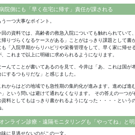
病院側にも「早く在宅に帰す」責任が課される
もう一つ大事なポイント。
今回の資料では、高齢者の救急入院についても触れられていて、
に帰りづらくなるケースがある」ことがはっきり課題として書か
にも「入院早期からリハビリや栄養管理をして、早く家に帰せ
が、これまで以上に明確に求められるようになります。
なーんてことが書いてあるのを見て、今井は「あ、これは国が本
台にするつもりだな」と感じました。
これからはどの地域でも急性期の集約化が進みます。進めば進
か」という問いは避けて通れなくなります。 その答えの一つが
の資料としてもはっきり書かれるようになった・・・・というの
ね。
オンライン診療・遠隔モニタリングも「やってね」と明
地味に見逃せないのがこの一文。