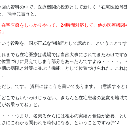
今回の資料の中で、医療機関の役割として新しく「在宅医療等
た。 簡単に言うと、
「在宅医療をしっかりやって、24時間対応して、他の医療機関
関」
という役割を、国が正式な”機能”として認めた、ということで
これまでも在宅医療は現場では当然大事にされてきたわけです
な位置づけに見えてしまう部分もあったんですよね・・・・。 
性期の病院と対等に並ぶ「機能」として位置づけられた。これ
す。
ただし、です。 資料にはこうも書いてあります。（意訳すると
「どこでもいいわけじゃない。きちんと在宅患者の急変を地域
関が名乗ってね」と。
・・・・つまり、名乗るからには相応の実績と覚悟が必要、とい
まさにこれから問われる時代になる、ということですね(^^♪