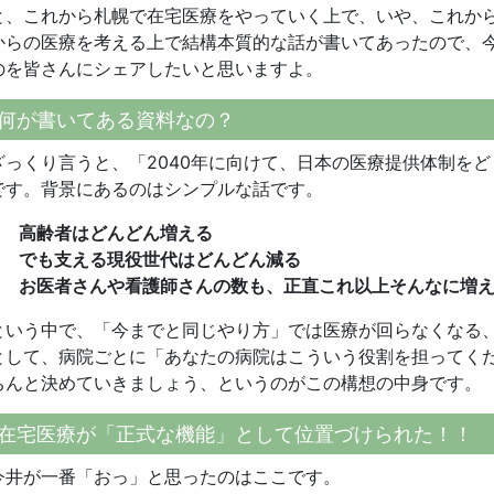
と、これから札幌で在宅医療をやっていく上で、いや、これか
からの医療を考える上で結構本質的な話が書いてあったので、
のを皆さんにシェアしたいと思いますよ。
何が書いてある資料なの？
ざっくり言うと、「2040年に向けて、日本の医療提供体制を
です。背景にあるのはシンプルな話です。
高齢者はどんどん増える
でも支える現役世代はどんどん減る
お医者さんや看護師さんの数も、正直これ以上そんなに増
という中で、「今までと同じやり方」では医療が回らなくなる、
として、病院ごとに「あなたの病院はこういう役割を担ってく
ちんと決めていきましょう、というのがこの構想の中身です。
在宅医療が「正式な機能」として位置づけられた！！
今井が一番「おっ」と思ったのはここです。