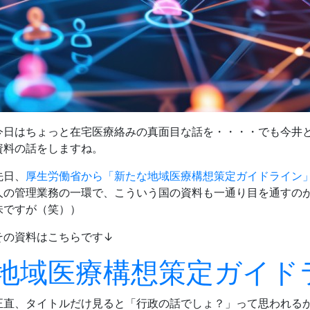
今日はちょっと在宅医療絡みの真面目な話を・・・・でも今井
資料の話をしますね。
先日、
厚生労働省から「新たな地域医療構想策定ガイドライン
人の管理業務の一環で、こういう国の資料も一通り目を通すの
味ですが（笑））
その資料はこちらです↓
地域医療構想策定ガイド
正直、タイトルだけ見ると「行政の話でしょ？」って思われるか