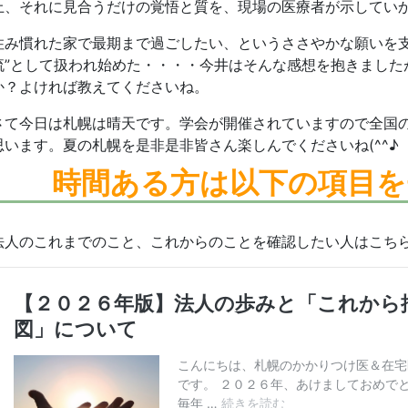
上、それに見合うだけの覚悟と質を、現場の医療者が示してい
住み慣れた家で最期まで過ごしたい、というささやかな願いを支
流”として扱われ始めた・・・・今井はそんな感想を抱きました
か？よければ教えてくださいね。
さて今日は札幌は晴天です。学会が開催されていますので全国
思います。夏の札幌を是非是非皆さん楽しんでくださいね(^^♪
時間ある方は
以下の項目を
法人のこれまでのこと、これからのことを確認したい人はこち