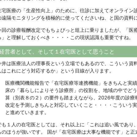
在宅医療の「生産性向上」のために、往診に加えてオンライン診療（D
の遠隔モニタリングを積極的に使ってくださいね、と国の資料
今回の診療報酬改定でもちょびっと俎上に乗りましたが、「医
る」と理解しておくべき・・・・この現状認識も重要ですね。
経営者として、そして１在宅医として思うこと
今井は医療法人の理事長という立場でもあるので、こういう資
人はこれにどう対応するか」という目線が入ります。
医療機関機能報告で「在宅医療等連携機能」をきちんと実績
床の「暮らしによりそう診療所」の役割を、地域の中でど
算（別表８の２）の要件も踏まえながら、2026年度の診
改定を予測しきちんと対応していくこと・・・・こういう
と進めていきます。
でも１人の在宅医としては、それ以上に「これは追い風であり
ちのほうが強いです。 国が「在宅医療は大事な機能です」と正