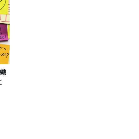
織
こ
＆