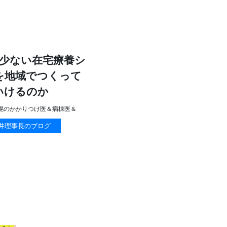
少ない在宅療養シ
を地域でつくって
いけるのか
幌のかかりつけ医＆病棟医＆
井理事長のブログ