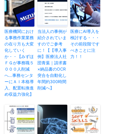
医療機関におけ
当法人の事例が
医療にAI導入を
る事務作業業務
紹介されていま
検討する・・・
の在り方も大変
すのでご参考
その前段階です
化していく
に！【【導入事
べきことに注
か・・【みずほ
例】医療法人社
力！！
ＦＧが事務職５
団青葉｜請求書
０００人削減
×納品書のOCR
へ…事務センタ
突合を自動化し
ーにＡＩ本格導
年間約300時間
入、配置転換進
削減へ】
め収益力強化】