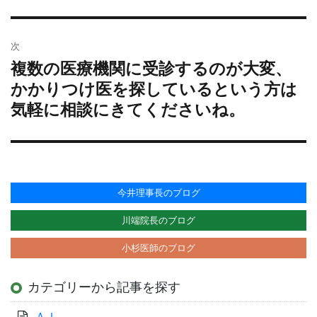
ゲ
投
ー
稿:
シ
次
ョ
複数の医療機関に受診するのが大変、
次
ン
の
かかりつけ医を探しているという方は
投
気軽に相談にきてくださいね。
稿:
今井理事長のブログ
川端院長のブログ
小杉医師のブログ
カテゴリーから記事を探す
ＡＩ