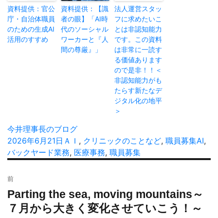
資料提供：官公
資料提供：【識
法人運営スタッ
庁・自治体職員
者の眼】「AI時
フに求めたいこ
のための生成AI
代のソーシャル
とは非認知能力
活用のすすめ
ワーカーと『人
です。この資料
間の尊厳』」
は非常に一読す
る価値あります
ので是非！！＜
非認知能力がも
たらす新たなデ
ジタル化の地平
＞
投
今井理事長のブログ
稿
投
2026年6月21日
カ
ＡＩ
,
クリニックのことなど
,
職員募集
タ
AI
,
者
稿
バックヤード業務
テ
,
医療事務
,
職員募集
グ
日:
ゴ
投
リ
前
稿
ー
Parting the sea, moving mountains～
過
ナ
去
７月から大きく変化させていこう！～
ビ
の