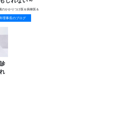
もしれない～
幌のかかりつけ医＆病棟医＆
井理事長のブログ
診
れ
＆