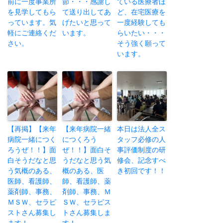
前に一度事業所
節・・・感謝し
ている医療者ほ
を見学してもら
て送り出してあ
ど、在宅医療を
っています。気
げたいと思って
一度経験しても
軽にご連絡くだ
います。
らいたい・・・
さい。
そう強く願って
います。
【再掲】【来年
【来年病院一緒
本日は法人全ス
病院一緒につく
につくろう
タッフ必修の人
ろうぜ！！】面
ぜ！！】面白そ
事評価制度の研
白そうだなと思
うだなと思う気
修会、記念すべ
う気概のある、
概のある、医
き初回です！！
医師、看護師、
師、看護師、薬
薬剤師、事務、
剤師、事務、Ｍ
ＭＳＷ、セラピ
ＳＷ、セラピス
ストさん募集し
トさん募集しま
ます！
す！