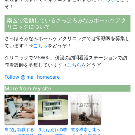
ぞ！
南区で活動しているさっぽろみなみホームケアク
リニックについて
さっぽろみなみホームケアクリニックでは常勤医を募集し
ています！→
こちら
をどうぞ！
クリニックでMSWを、併設の訪問看護ステーションで訪
問看護師を募集しています→
こちら
をどうぞ！
Follow @imai_homecare
More from my site
当院は就職する
３月は別れの季
道を模索し迷っ