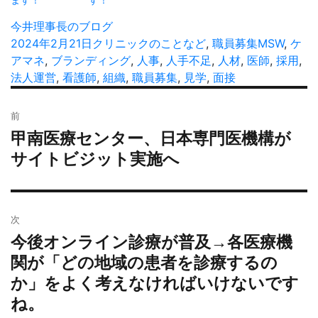
投
今井理事長のブログ
稿
投
2024年2月21日
カ
クリニックのことなど
,
職員募集
タ
MSW
,
ケ
者
稿
アマネ
,
ブランディング
テ
,
人事
,
人手不足
,
人材
,
医師
グ
,
採用
,
日:
法人運営
,
看護師
ゴ
,
組織
,
職員募集
,
見学
,
面接
リ
投
ー
前
稿
甲南医療センター、日本専門医機構が
過
ナ
去
サイトビジット実施へ
ビ
の
ゲ
投
ー
稿:
シ
次
ョ
今後オンライン診療が普及→各医療機
次
ン
の
関が「どの地域の患者を診療するの
投
か」をよく考えなければいけないです
稿:
ね。