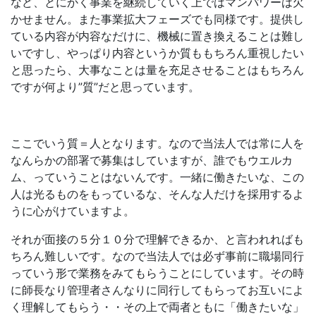
など、とにかく事業を継続していく上ではマンパワーは欠
かせません。また事業拡大フェーズでも同様です。提供し
ている内容が内容なだけに、機械に置き換えることは難し
いですし、やっぱり内容というか質ももちろん重視したい
と思ったら、大事なことは量を充足させることはもちろん
ですが何より”質”だと思っています。
ここでいう質＝人となります。なので当法人では常に人を
なんらかの部署で募集はしていますが、誰でもウエルカ
ム、っていうことはないんです。一緒に働きたいな、この
人は光るものをもっているな、そんな人だけを採用するよ
うに心がけていますよ。
それが面接の５分１０分で理解できるか、と言われればも
ちろん難しいです。なので当法人では必ず事前に職場同行
っていう形で業務をみてもらうことにしています。その時
に師長なり管理者さんなりに同行してもらってお互いによ
く理解してもらう・・その上で両者ともに「働きたいな」