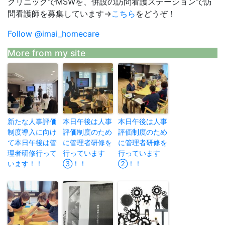
クリニックでMSWを、併設の訪問看護ステーションで訪
問看護師を募集しています→
こちら
をどうぞ！
Follow @imai_homecare
More from my site
新たな人事評価
本日午後は人事
本日午後は人事
制度導入に向け
評価制度のため
評価制度のため
て本日午後は管
に管理者研修を
に管理者研修を
理者研修行って
行っています
行っています
います！！
③！！
②！！