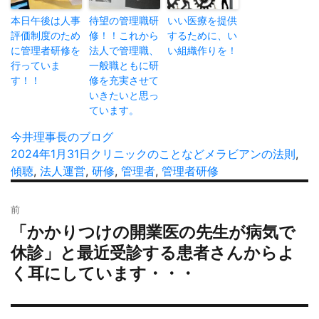
本日午後は人事
待望の管理職研
いい医療を提供
評価制度のため
修！！これから
するために、い
に管理者研修を
法人で管理職、
い組織作りを！
行っていま
一般職ともに研
す！！
修を充実させて
いきたいと思っ
ています。
投
今井理事長のブログ
稿
投
2024年1月31日
カ
クリニックのことなど
タ
メラビアンの法則
,
者
稿
傾聴
,
法人運営
,
テ
研修
,
管理者
,
管理者研修
グ
日:
ゴ
投
リ
前
稿
ー
「かかりつけの開業医の先生が病気で
過
ナ
去
休診」と最近受診する患者さんからよ
ビ
の
く耳にしています・・・
ゲ
投
ー
稿:
シ