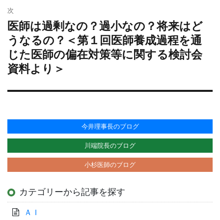
ョ
次
ン
医師は過剰なの？過小なの？将来はど
次
の
うなるの？＜第１回医師養成過程を通
投
じた医師の偏在対策等に関する検討会
稿:
資料より＞
今井理事長のブログ
川端院長のブログ
小杉医師のブログ
カテゴリーから記事を探す
ＡＩ