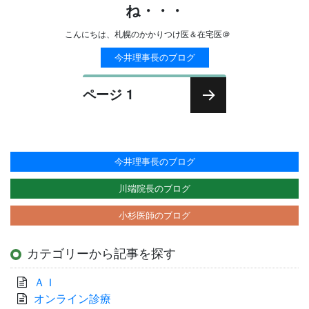
ね・・・
こんにちは、札幌のかかりつけ医＆在宅医＠
今井理事長のブログ
投
ページ
1
稿
次の
ナ
ペー
ビ
ジ
ゲ
今井理事長のブログ
ー
川端院長のブログ
シ
小杉医師のブログ
ョ
ン
カテゴリーから記事を探す
ＡＩ
オンライン診療