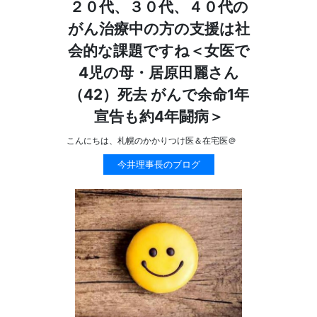
２０代、３０代、４０代の
がん治療中の方の支援は社
会的な課題ですね＜女医で
4児の母・居原田麗さん
（42）死去 がんで余命1年
宣告も約4年闘病＞
こんにちは、札幌のかかりつけ医＆在宅医＠
今井理事長のブログ