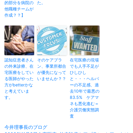
的部分を病院の
た。
他職種チームが
作成？？】
認知症患者さん
そのケアプラ
在宅医療の現場
の外来診療、在
ン、事業所都合
でも人手不足が
宅医療をしてい
が優先になって
ひしひし
る医師がやった
いませんか？？
と・・・ヘルパ
方がbetterかな
ーの不足感、過
と考えていま
去10年で最悪の
す。
83.5% ケアマ
ネも悪化進む＝
介護労働実態調
査
投
今井理事長のブログ