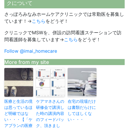
クについて
さっぽろみなみホームケアクリニックでは常勤医を募集し
ています！→
こちら
をどうぞ！
クリニックでMSWを、併設の訪問看護ステーションで訪
問看護師を募集しています→
こちら
をどうぞ！
Follow @imai_homecare
More from my site
医療と生活の境
ケアマネさんの
在宅の現場だけ
は思っているほ
研修会で講演し
は書類だらけに
ど明確ではな
た時の講演内容
してほしくな
い・・・【「ケ
のフィードバッ
い・・・
アプランの医療
ク、頂きまし