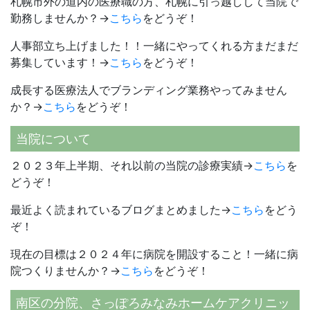
札幌市外の道内の医療職の方、札幌に引っ越しして当院で
勤務しませんか？→
こちら
をどうぞ！
人事部立ち上げました！！一緒にやってくれる方まだまだ
募集しています！→
こちら
をどうぞ！
成長する医療法人でブランディング業務やってみません
か？→
こちら
をどうぞ！
当院について
２０２３年上半期、それ以前の当院の診療実績→
こちら
を
どうぞ！
最近よく読まれているブログまとめました→
こちら
をどう
ぞ！
現在の目標は２０２４年に病院を開設すること！一緒に病
院つくりませんか？→
こちら
をどうぞ！
南区の分院、さっぽろみなみホームケアクリニッ