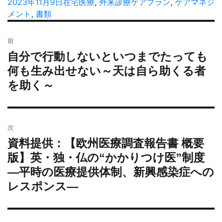
稿
投
2023年11月9日
カ
在宅医療
,
外来診療
タ
ケアプラン
,
ケアマネジ
者
稿
メント
,
書類
テ
グ
日:
ゴ
投
リ
前
稿
ー
自分で行動しないといつまでたっても
過
ナ
去
何も生み出せない～天は自ら助くる者
ビ
の
を助く～
ゲ
投
ー
稿:
シ
ョ
次
ン
資料提供：【欧州医療調査報告書 概要
次
の
版】英・独・仏の“かかりつけ医”制度
投
―平時の医療提供体制、新興感染症への
稿:
レスポンス―