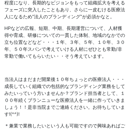
程度になり、長期的なビジョンをもって組織拡大を考える
フェーズに突入したこともあり、さらに一皮むける医療法
人になるため”法人のブランディング”が必須かなと。
HPなどの広報、短期、中期、長期運営について、人材獲
得や育成、研修についての一貫した体制、地域のなかでの
立ち位置などなど・・・１年、３年、５年、１０年、３０
年、５０年スパンで考えていける人材にぜひとも常勤/非
常勤で働いてもらいたい・・そう考えています。
当法人はまだまだ開業後１０年ちょっとの医療法人・・・
成長していく組織での包括的なブランディング業務をして
みたいっていう方いませんか？ブランド担当者として、１
００年続くブランニューな医療法人を一緒に作っていきま
しょう！！是非当院までご連絡ください。お待ちしていま
す!(^^)!
＊兼業で業務したいという人も可能ですので興味あればご