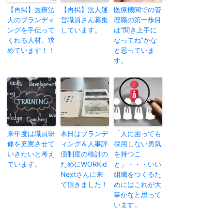
【再掲】医療法
【再掲】法人運
医療機関での管
人のブランディ
営職員さん募集
理職の第一歩目
ングを手伝って
しています。
は”聞き上手に
くれる人材、求
なってね”かな
めています！！
と思っていま
す。
来年度は職員研
本日はブランデ
「人に困っても
修を充実させて
ィング＆人事評
採用しない勇気
いきたいと考え
価制度の検討の
を持つこ
ています。
ためにWORKid
と」・・・いい
Nextさんに来
組織をつくるた
て頂きました！
めにはこれが大
事かなと思って
います。