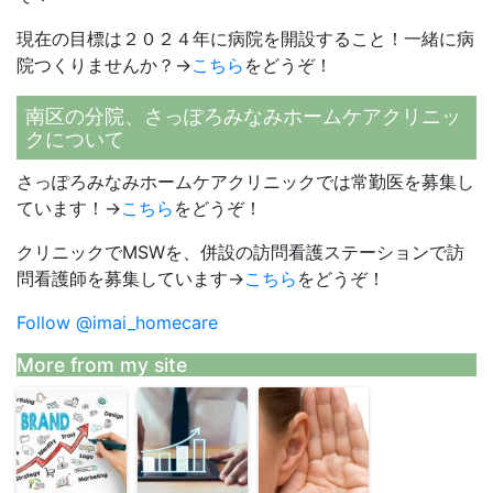
現在の目標は２０２４年に病院を開設すること！一緒に病
院つくりませんか？→
こちら
をどうぞ！
南区の分院、さっぽろみなみホームケアクリニッ
クについて
さっぽろみなみホームケアクリニックでは常勤医を募集し
ています！→
こちら
をどうぞ！
クリニックでMSWを、併設の訪問看護ステーションで訪
問看護師を募集しています→
こちら
をどうぞ！
Follow @imai_homecare
More from my site