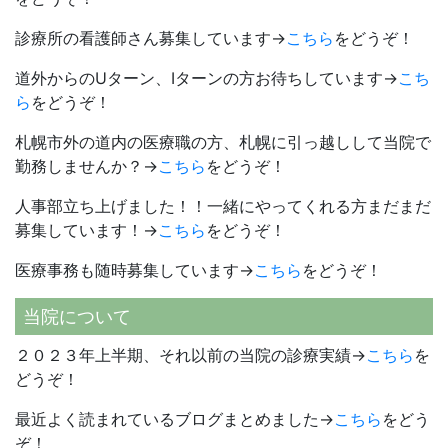
診療所の看護師さん募集しています→
こちら
をどうぞ！
道外からのUターン、Iターンの方お待ちしています→
こち
ら
をどうぞ！
札幌市外の道内の医療職の方、札幌に引っ越しして当院で
勤務しませんか？→
こちら
をどうぞ！
人事部立ち上げました！！一緒にやってくれる方まだまだ
募集しています！→
こちら
をどうぞ！
医療事務も随時募集しています→
こちら
をどうぞ！
当院について
２０２３年上半期、それ以前の当院の診療実績→
こちら
を
どうぞ！
最近よく読まれているブログまとめました→
こちら
をどう
ぞ！