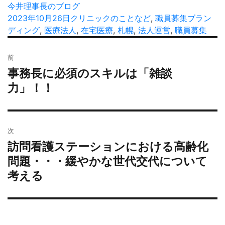
投
今井理事長のブログ
稿
投
2023年10月26日
カ
クリニックのことなど
,
職員募集
タ
ブラン
者
稿
ディング
,
医療法人
テ
,
在宅医療
,
札幌
,
法人運営
,
職員募集
グ
日:
ゴ
投
リ
前
稿
ー
事務長に必須のスキルは「雑談
過
ナ
去
力」！！
ビ
の
ゲ
投
ー
稿:
シ
次
ョ
訪問看護ステーションにおける高齢化
次
ン
の
問題・・・緩やかな世代交代について
投
考える
稿: