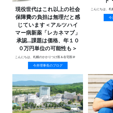
ト
現役世代はこれ以上の社会
こんにちは、札
保障費の負担は無理だと感
今
じています＜アルツハイ
マー病新薬「レカネマブ」
承認…課題は価格、年１０
０万円単位の可能性も＞
こんにちは、札幌のかかりつけ医＆在宅医＠
今井理事長のブログ