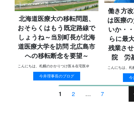
働き方改
北海道医療大の移転問題、
は医療の
おそらくはもう既定路線で
いか・・
しょうね～当別町長が北海
らに最大
道医療大学を訪問 北広島市
残業させ
への移転断念を要望～
院 労
こんにちは、札幌のかかりつけ医＆在宅医＠
こんにちは、札
今井理事長のブログ
今
投
ペ
2
…
ペ
7
ペ
1
稿
ー
ー
ー
ジ
ジ
ジ
ナ
ビ
ゲ
ー