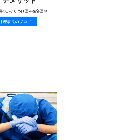
・デメリット
幌のかかりつけ医＆在宅医＠
井理事長のブログ