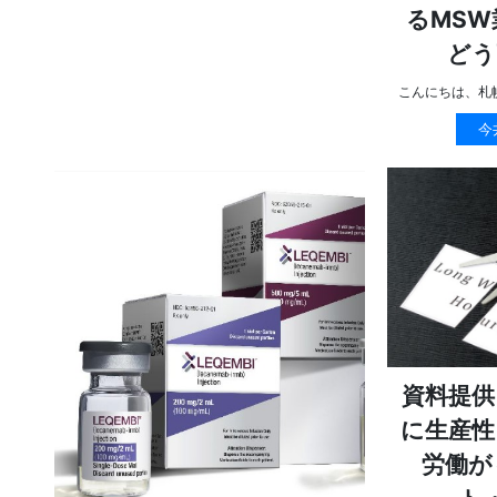
るMSW
どう
こんにちは、札
今
資料提供
に生産性
労働が