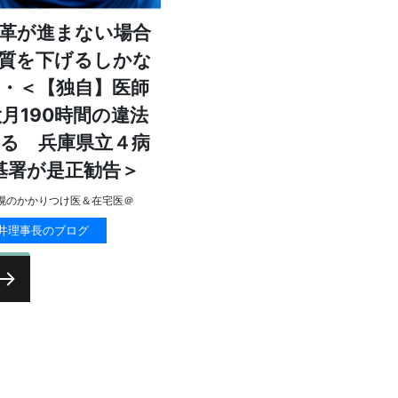
革が進まない場合
質を下げるしかな
・＜【独自】医師
月190時間の違法
る 兵庫県立４病
基署が是正勧告＞
幌のかかりつけ医＆在宅医＠
井理事長のブログ
次の
ペー
ジ