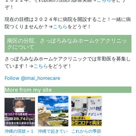
ぞ！
現在の目標は２０２４年に病院を開設すること！一緒に病
院つくりませんか？→
こちら
をどうぞ！
南区の分院、さっぽろみなみホームケアクリニッ
クについて
さっぽろみなみホームケアクリニックでは常勤医を募集し
ています！→
こちら
をどうぞ！
Follow @imai_homecare
More from my site
沖縄の現状＝１
沖縄で起きてい
これからの季節