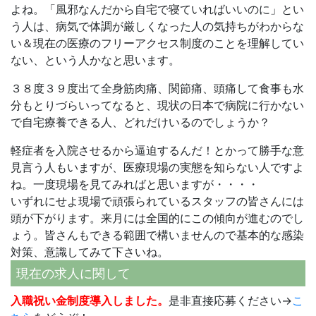
よね。「風邪なんだから自宅で寝ていればいいのに」とい
う人は、病気で体調が厳しくなった人の気持ちがわからな
い＆現在の医療のフリーアクセス制度のことを理解してい
ない、という人かなと思います。
３８度３９度出て全身筋肉痛、関節痛、頭痛して食事も水
分もとりづらいってなると、現状の日本で病院に行かない
で自宅療養できる人、どれだけいるのでしょうか？
軽症者を入院させるから逼迫するんだ！とかって勝手な意
見言う人もいますが、医療現場の実態を知らない人ですよ
ね。一度現場を見てみればと思いますが・・・・
いずれにせよ現場で頑張られているスタッフの皆さんには
頭が下がります。来月には全国的にこの傾向が進むのでし
ょう。皆さんもできる範囲で構いませんので基本的な感染
対策、意識してみて下さいね。
現在の求人に関して
入職祝い金制度導入しました。
是非直接応募ください→
こ