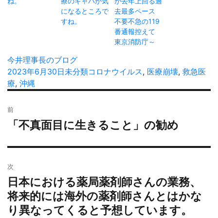
ね。
療のキャパが気
が去年上回る過
になるところで
去最多ペース
すね。
不要不急の119
番通報控えて
東京消防庁～
投
今井理事長のブログ
稿
投
2023年6月30日
カ
未分類
タ
コロナウイルス
,
医療崩壊
,
救急医
者
稿
療
,
沖縄
テ
グ
日:
ゴ
投
リ
前
稿
ー
「不真面目に生きること」の勧め
過
ナ
去
ビ
の
ゲ
投
ー
次
稿:
シ
日本における薬局薬剤師さんの業務、
次
ョ
の
将来的には海外の薬剤師さんとはかな
投
ン
り異なってくると予想しています。
稿: