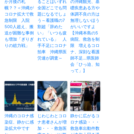
か月後の札
ることはいずれ
の沖縄観光、基
幌？？＜沖縄が
全国どこでも問
礎疾患ある方や
コロナ拡大で救
題になるでしょ
体調不良の方は
急制限 入院
う～看護職の7
無理しないほう
500人超え、搬
割超「辞めた
がいいですよ
送が困難な事例
い」「いつも疲
【沖縄本島の5
も増加「ぎりぎ
れている」 人
病院、救急を制
りの総力戦」
手不足にコロナ
限 増えるコロ
拍車 沖縄県医
ナ、深刻な看護
労連が調査～
師不足…県医師
会「ひっ迫、知
って」】
沖縄のコロナ感
じわじわとコロ
静かに広がるコ
染症、静かに感
ナ患者さんが増
ロナ感染・・・
染拡大中です
加・・・救急医
救急車出動件数