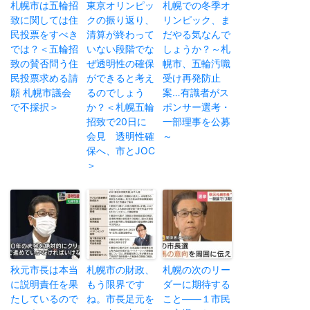
札幌市は五輪招
東京オリンピッ
札幌での冬季オ
致に関しては住
クの振り返り、
リンピック、ま
民投票をすべき
清算が終わって
だやる気なんで
では？＜五輪招
いない段階でな
しょうか？～札
致の賛否問う住
ぜ透明性の確保
幌市、五輪汚職
民投票求める請
ができると考え
受け再発防止
願 札幌市議会
るのでしょう
案…有識者がス
で不採択＞
か？＜札幌五輪
ポンサー選考・
招致で20日に
一部理事を公募
会見 透明性確
～
保へ、市とJOC
＞
秋元市長は本当
札幌市の財政、
札幌の次のリー
に説明責任を果
もう限界です
ダーに期待する
たしているので
ね。市長足元を
こと——１市民