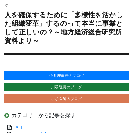
ョ
次
ン
人を確保するために「多様性を活かし
次
の
た組織変革」するのって本当に事業と
投
して正しいの？～地方経済総合研究所
稿:
資料より～
今井理事長のブログ
川端院長のブログ
小杉医師のブログ
カテゴリーから記事を探す
ＡＩ