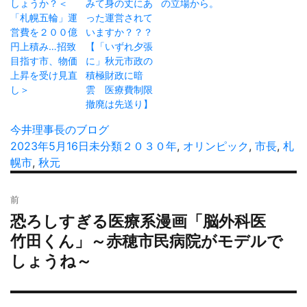
しょうか？＜
みて身の丈にあ
の立場から。
「札幌五輪」運
った運営されて
営費を２００億
いますか？？？
円上積み…招致
【「いずれ夕張
目指す市、物価
に」秋元市政の
上昇を受け見直
積極財政に暗
し＞
雲 医療費制限
撤廃は先送り】
投
今井理事長のブログ
稿
投
2023年5月16日
カ
未分類
タ
２０３０年
,
オリンピック
,
市長
,
札
者
稿
幌市
,
秋元
テ
グ
日:
ゴ
投
リ
前
稿
ー
恐ろしすぎる医療系漫画「脳外科医
過
ナ
去
竹田くん」～赤穂市民病院がモデルで
ビ
の
しょうね～
ゲ
投
ー
稿:
シ