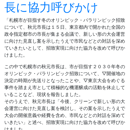
長に協力呼びかけ
「札幌市が目指す冬のオリンピック・パラリンピック招致
について、秋元市長は１５日、東京都内で開かれた全国の
政令指定都市の市長が集まる会議で、新しい形の大会運営
に向けた見直し案を示したうえで市民などとの対話を深め
ていきたいとして、招致実現に向けた協力を改めて呼びか
けました。
この中で札幌市の秋元市長は、市が目指す２０３０年冬の
オリンピック・パラリンピック招致について、▽開催地の
決定の時期が先送りとなったことや、▽東京大会をめぐる
事件を踏まえ市として積極的な機運醸成の活動を休止して
いることなど、現状を報告しました。
そのうえで、秋元市長は「今後、クリーンで新しい形の大
会運営に向けた見直し案を検討し、その案を示したうえで
大会の開催意義や経費を含め、市民などとの対話を深めて
いきたい」と述べ、招致実現に向けた協力を改めて呼びか
けました。