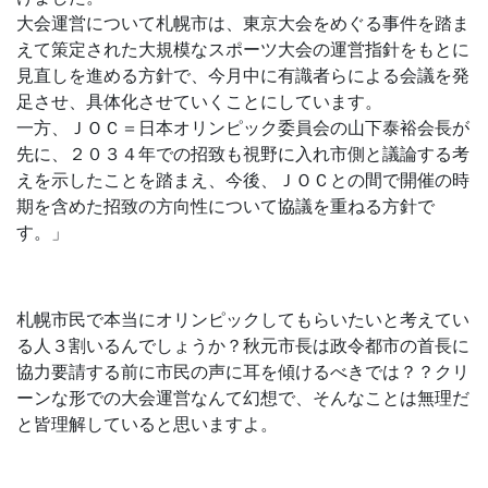
大会運営について札幌市は、東京大会をめぐる事件を踏ま
えて策定された大規模なスポーツ大会の運営指針をもとに
見直しを進める方針で、今月中に有識者らによる会議を発
足させ、具体化させていくことにしています。
一方、ＪＯＣ＝日本オリンピック委員会の山下泰裕会長が
先に、２０３４年での招致も視野に入れ市側と議論する考
えを示したことを踏まえ、今後、ＪＯＣとの間で開催の時
期を含めた招致の方向性について協議を重ねる方針で
す。」
札幌市民で本当にオリンピックしてもらいたいと考えてい
る人３割いるんでしょうか？秋元市長は政令都市の首長に
協力要請する前に市民の声に耳を傾けるべきでは？？クリ
ーンな形での大会運営なんて幻想で、そんなことは無理だ
と皆理解していると思いますよ。