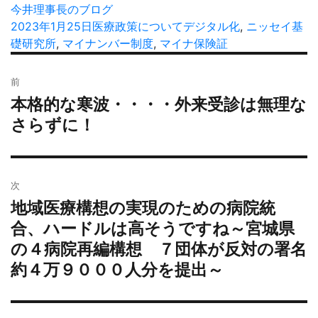
投
今井理事長のブログ
稿
投
2023年1月25日
カ
医療政策について
タ
デジタル化
,
ニッセイ基
者
稿
礎研究所
,
マイナンバー制度
テ
,
マイナ保険証
グ
日:
ゴ
投
リ
前
稿
ー
本格的な寒波・・・・外来受診は無理な
過
ナ
去
さらずに！
ビ
の
ゲ
投
ー
稿:
シ
次
ョ
地域医療構想の実現のための病院統
次
ン
の
合、ハードルは高そうですね～宮城県
投
の４病院再編構想 ７団体が反対の署名
稿:
約４万９０００人分を提出～