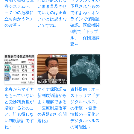
療システムへ
いまま普及させ
予見されたもの
～７つの危機に
ていくのは正直
ですよね～オン
立ち向かう2つ
いいとは思えな
ラインで保険証
の改革～
いですね。
確認、医療機関
6割で「トラブ
ル」 保団連調
査～
来春からマイナ
マイナ保険証＆
資料提供：オー
をもっていない
新制度議論から
ストラリア「デ
と受診料負担が
よく理解できる
ジタルヘルス」
増加するとのこ
「医療制度改革
の衝撃 ～健康
と。誰も得しな
の遅延の社会問
情報の一元化と
い制度設計です
題化」
デジタルヘルス
ね・・・
の可能性～