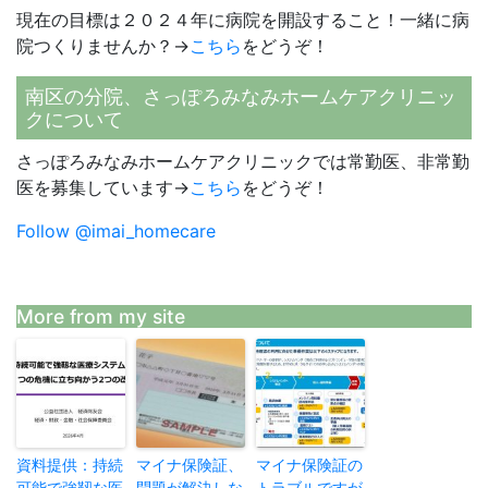
現在の目標は２０２４年に病院を開設すること！一緒に病
院つくりませんか？→
こちら
をどうぞ！
南区の分院、さっぽろみなみホームケアクリニッ
クについて
さっぽろみなみホームケアクリニックでは常勤医、非常勤
医を募集しています→
こちら
をどうぞ！
Follow @imai_homecare
More from my site
資料提供：持続
マイナ保険証、
マイナ保険証の
可能で強靱な医
問題が解決しな
トラブルですが