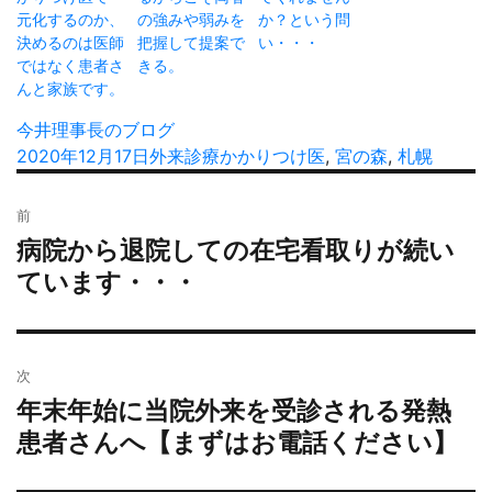
元化するのか、
の強みや弱みを
か？という問
決めるのは医師
把握して提案で
い・・・
ではなく患者さ
きる。
んと家族です。
投
今井理事長のブログ
稿
投
2020年12月17日
カ
外来診療
タ
かかりつけ医
,
宮の森
,
札幌
者
稿
テ
グ
投
日:
ゴ
前
稿
リ
病院から退院しての在宅看取りが続い
過
ナ
ー
去
ています・・・
ビ
の
ゲ
投
ー
稿:
シ
次
ョ
年末年始に当院外来を受診される発熱
次
ン
の
患者さんへ【まずはお電話ください】
投
稿: