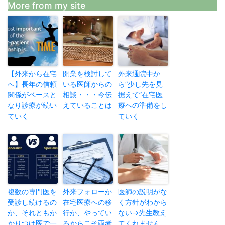
More from my site
【外来から在宅
開業を検討して
外来通院中か
へ】長年の信頼
いる医師からの
ら”少し先を見
関係がベースと
相談・・・今伝
据えて”在宅医
なり診療が続い
えていることは
療への準備をし
ていく
ていく
複数の専門医を
外来フォローか
医師の説明がな
受診し続けるの
在宅医療への移
く方針がわから
か、それともか
行か、やってい
ない→先生教え
かりつけ医で一
るからこそ両者
てくれません