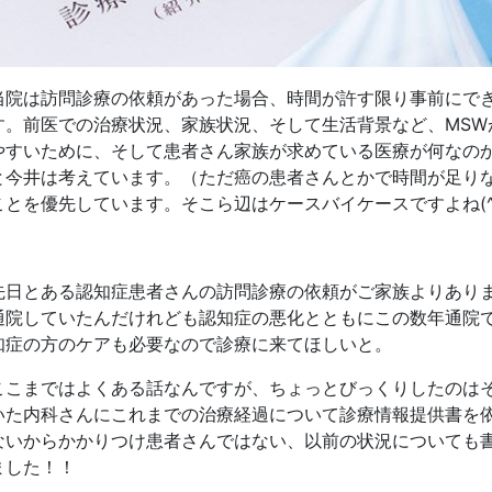
当院は訪問診療の依頼があった場合、時間が許す限り事前にで
す。前医での治療状況、家族状況、そして生活背景など、MSW
やすいために、そして患者さん家族が求めている医療が何なの
と今井は考えています。（ただ癌の患者さんとかで時間が足り
ことを優先しています。そこら辺はケースバイケースですよね(^
先日とある認知症患者さんの訪問診療の依頼がご家族よりあり
通院していたんだけれども認知症の悪化とともにこの数年通院
知症の方のケアも必要なので診療に来てほしいと。
ここまではよくある話なんですが、ちょっとびっくりしたのは
いた内科さんにこれまでの治療経過について診療情報提供書を
ないからかかりつけ患者さんではない、以前の状況についても
ました！！