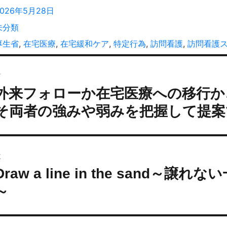
稿
投
2026年5月28日
者
稿
カ
未分類
:
テ
タ
厚生省
,
在宅医療
,
在宅緩和ケア
,
特定行為
,
訪問看護
,
訪問看護
ゴ
グ
投
リ
ー
前
稿
外来フォローか在宅医療への移行か
過
ナ
去
ビ
そ両者の強みや弱みを把握して提案
の
ゲ
投
ー
:
シ
次
ョ
Draw a line in the sand～
次
ン
の
～
投
: