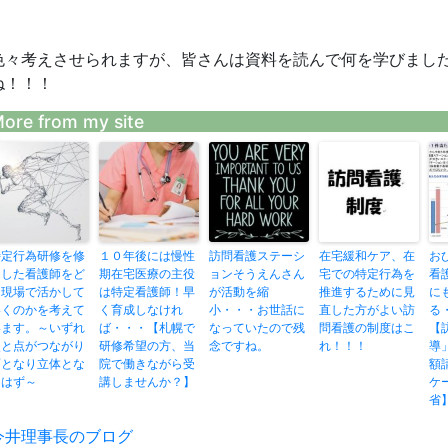
色々考えさせられますが、皆さんは資料を読んで何を学びました
ね！！！
ore from my site
特定行為研修を修
１０年後には慢性
訪問看護ステーシ
在宅緩和ケア、在
お
了した看護師をど
期在宅医療の主役
ョンそうえんさん
宅での特定行為を
看
う現場で活かして
は特定看護師！早
が活動を縮
推進するために見
に
いくのかを考えて
く育成しなけれ
小・・・お世話に
直した方がよい訪
る
います。～いずれ
ば・・・【札幌で
なっていたので残
問看護の制度はこ
【
点と点がつながり
研修希望の方、当
念ですね。
れ！！！
導
面となり立体とな
院で働きながら受
額
るはず～
講しませんか？】
ケ
省
投
今井理事長のブログ