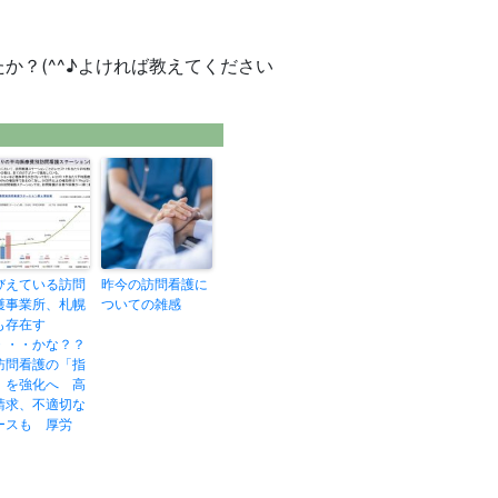
か？(^^♪よければ教えてください
びえている訪問
昨今の訪問看護に
護事業所、札幌
ついての雑感
も存在す
・・・かな？？
訪問看護の「指
」を強化へ 高
請求、不適切な
ースも 厚労
】