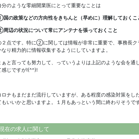
自分のような零細開業医にとって重要なことは
①国の政策などの方向性をきちんと（早めに）理解しておくこ
②周辺の状況について常にアンテナを張っておくこと
の２点です。特に②に関しては情報が非常に重要で、事務長ク
かなり精力的に情報収集するようにしていますよ。
まぁと言っても努力して、っていうよりは上記のような会を通
感じですが!(^^)!
コロナもまだまだ流行していますが、ある程度の感染対策をし
てもいいかと思いますよ。１月もあっという間に終わりそうで
現在の求人に関して