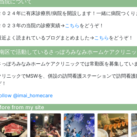
当院について
２０２４年に有床診療所/病院を開設します！一緒に病院つくり
２０２３年の当院の診療実績→
こちら
をどうぞ！
最近よく読まれているブログまとめました→
こちら
をどうぞ！
南区で活動しているさっぽろみなみホームケアクリニッ
さっぽろみなみホームケアクリニックでは常勤医を募集してい
クリニックでMSWを、併設の訪問看護ステーションで訪問看護
ぞ！
ollow @imai_homecare
ore from my site