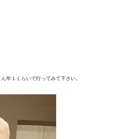
・・
。
さん年１くらいで行ってみて下さい。