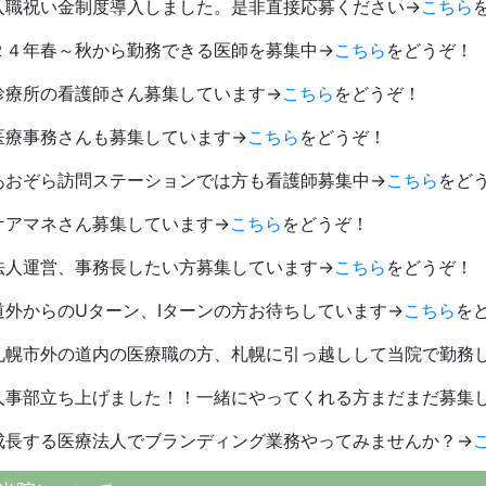
入職祝い金制度導入しました。是非直接応募ください→
こちら
２４年春～秋から勤務できる医師を募集中→
こちら
をどうぞ！
診療所の看護師さん募集しています→
こちら
をどうぞ！
医療事務さんも募集しています→
こちら
をどうぞ！
あおぞら訪問ステーションでは方も看護師募集中→
こちら
をど
ケアマネさん募集しています→
こちら
をどうぞ！
法人運営、事務長したい方募集しています→
こちら
をどうぞ！
道外からのUターン、Iターンの方お待ちしています→
こちら
を
札幌市外の道内の医療職の方、札幌に引っ越しして当院で勤務
人事部立ち上げました！！一緒にやってくれる方まだまだ募集
成長する医療法人でブランディング業務やってみませんか？→