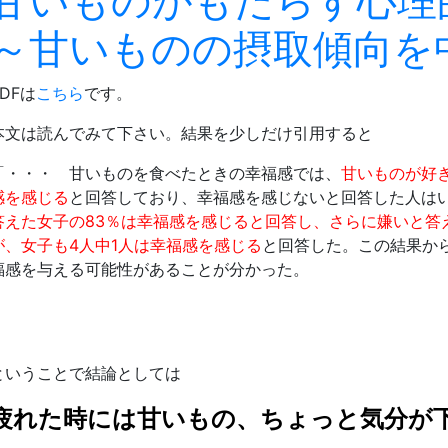
甘いものがもたらす心理
～甘いものの摂取傾向を
PDFは
こちら
です。
本文は読んでみて下さい。結果を少しだけ引用すると
「・・・ 甘いものを食べたときの幸福感では、
甘いものが好
感を感じる
と回答しており、幸福感を感じないと回答した人は
答えた女子の83％は幸福感を感じると回答し、さらに嫌いと答
が、女子も4人中1人は幸福感を感じる
と回答した。この結果か
福感を与える可能性があることが分かった。
」
ということで結論としては
疲れた時には甘いもの、ちょっと気分が