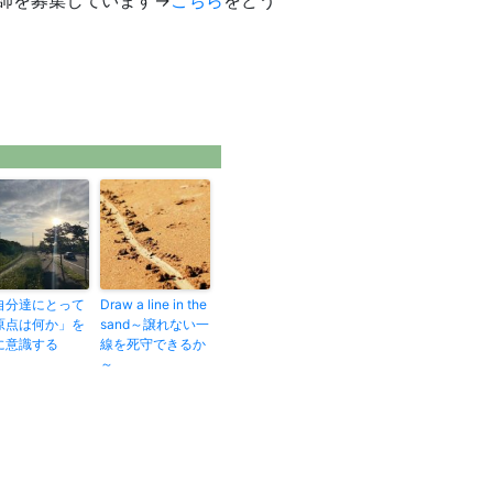
師を募集しています→
こちら
をどう
自分達にとって
Draw a line in the
原点は何か」を
sand～譲れない一
に意識する
線を死守できるか
～