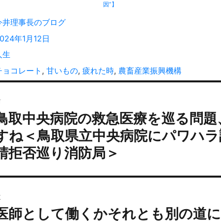
因”】
投
今井理事長のブログ
稿
投
2024年1月12日
者
稿
カ
人生
:
テ
タ
チョコレート
,
甘いもの
,
疲れた時
,
農畜産業振興機構
ゴ
グ
投
リ
ー
前
稿
鳥取中央病院の救急医療を巡る問題
過
ナ
去
ビ
すね＜鳥取県立中央病院にパワハラ
の
ゲ
請拒否巡り消防局＞
投
ー
:
シ
ョ
次
ン
医師として働くかそれとも別の道
次