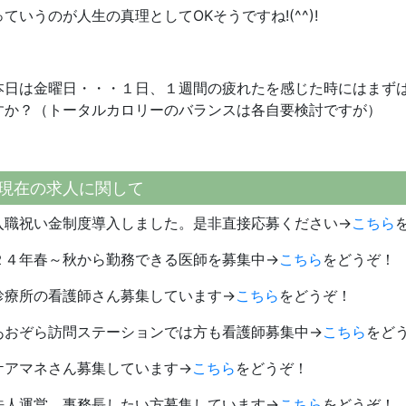
っていうのが人生の真理としてOKそうですね!(^^)!
本日は金曜日・・・１日、１週間の疲れたを感じた時にはまず
すか？（トータルカロリーのバランスは各自要検討ですが）
現在の求人に関して
入職祝い金制度導入しました。是非直接応募ください→
こちら
２４年春～秋から勤務できる医師を募集中→
こちら
をどうぞ！
診療所の看護師さん募集しています→
こちら
をどうぞ！
あおぞら訪問ステーションでは方も看護師募集中→
こちら
をど
ケアマネさん募集しています→
こちら
をどうぞ！
法人運営、事務長したい方募集しています→
こちら
をどうぞ！