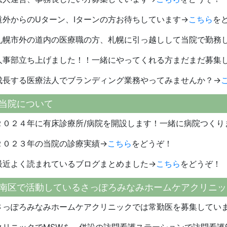
道外からのUターン、Iターンの方お待ちしています→
こちら
を
札幌市外の道内の医療職の方、札幌に引っ越しして当院で勤務
人事部立ち上げました！！一緒にやってくれる方まだまだ募集
成長する医療法人でブランディング業務やってみませんか？→
当院について
２０２４年に有床診療所/病院を開設します！一緒に病院つくり
２０２３年の当院の診療実績→
こちら
をどうぞ！
最近よく読まれているブログまとめました→
こちら
をどうぞ！
南区で活動しているさっぽろみなみホームケアクリニッ
さっぽろみなみホームケアクリニックでは常勤医を募集してい