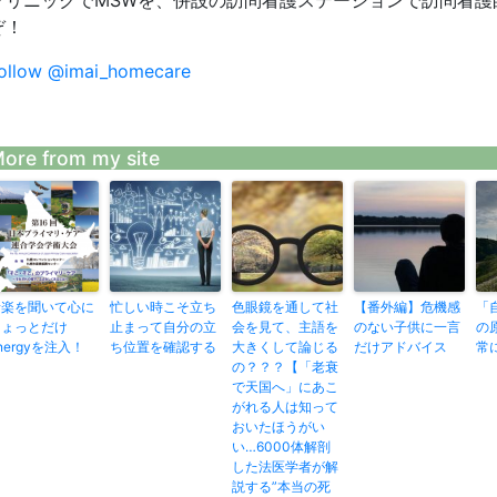
クリニックでMSWを、併設の訪問看護ステーションで訪問看護
ぞ！
ollow @imai_homecare
ore from my site
音楽を聞いて心に
忙しい時こそ立ち
色眼鏡を通して社
【番外編】危機感
「
ちょっとだけ
止まって自分の立
会を見て、主語を
のない子供に一言
の
nergyを注入！
ち位置を確認する
大きくして論じる
だけアドバイス
常
の？？？【「老衰
で天国へ」にあこ
がれる人は知って
おいたほうがい
い…6000体解剖
した法医学者が解
説する”本当の死