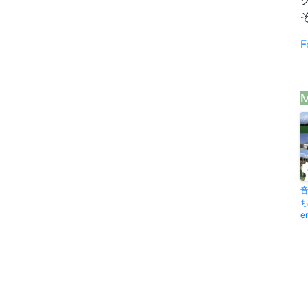
F
M
e