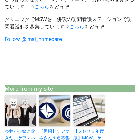
ています！→
こちら
をどうぞ！
クリニックでMSWを、併設の訪問看護ステーションで訪
問看護師を募集しています→
こちら
をどうぞ！
Follow @imai_homecare
More from my site
今井が一緒に働
【再掲】ケアマ
【２０２５年度
きたいケアマネ
ネさん１名募集
版】MSW、ケ