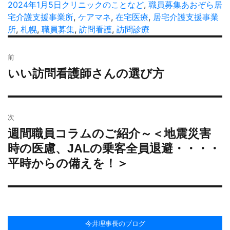
稿
投
2024年1月5日
カ
クリニックのことなど
,
職員募集
タ
あおぞら居
者
稿
宅介護支援事業所
テ
,
ケアマネ
,
在宅医療
,
居宅介護支援事業
グ
日:
所
,
札幌
,
職員募集
ゴ
,
訪問看護
,
訪問診療
リ
投
ー
前
稿
いい訪問看護師さんの選び方
過
ナ
去
ビ
の
ゲ
投
ー
次
稿:
シ
週間職員コラムのご紹介～＜地震災害
次
ョ
の
時の医慮、JALの乗客全員退避・・・・
投
ン
平時からの備えを！＞
稿:
今井理事長のブログ