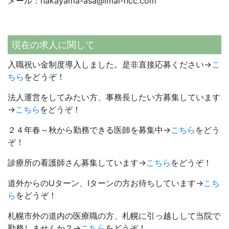
メール：nakayama-asa@imai-hcc.com
現在の求人に関して
入職祝い金制度導入しました。是非直接応募ください→
こ
ちら
をどうぞ！
法人運営をしてみたい方、事務長したい方募集しています
→
こちら
をどうぞ！
２４年春～秋から勤務できる医師を募集中→
こちら
をどう
ぞ！
診療所の看護師さん募集しています→
こちら
をどうぞ！
道外からのUターン、Iターンの方お待ちしています→
こち
ら
をどうぞ！
札幌市外の道内の医療職の方、札幌に引っ越しして当院で
勤務しませんか？→
こちら
をどうぞ！