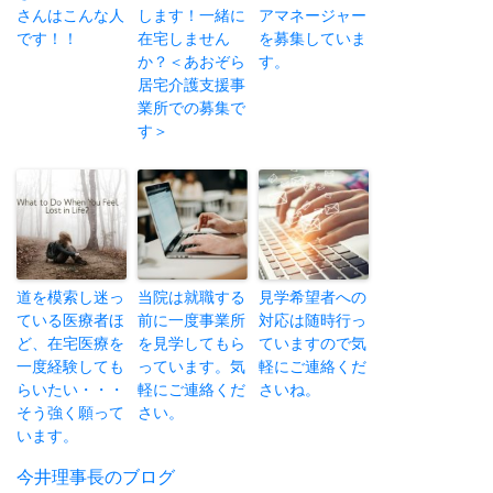
さんはこんな人
します！一緒に
アマネージャー
です！！
在宅しません
を募集していま
か？＜あおぞら
す。
居宅介護支援事
業所での募集で
す＞
道を模索し迷っ
当院は就職する
見学希望者への
ている医療者ほ
前に一度事業所
対応は随時行っ
ど、在宅医療を
を見学してもら
ていますので気
一度経験しても
っています。気
軽にご連絡くだ
らいたい・・・
軽にご連絡くだ
さいね。
そう強く願って
さい。
います。
投
今井理事長のブログ