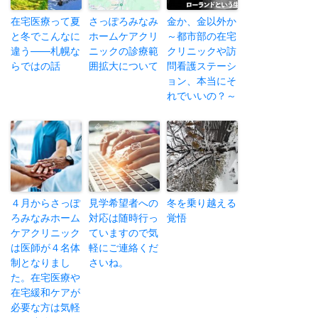
在宅医療って夏
さっぽろみなみ
金か、金以外か
と冬でこんなに
ホームケアクリ
～都市部の在宅
違う——札幌な
ニックの診療範
クリニックや訪
らではの話
囲拡大について
問看護ステーシ
ョン、本当にそ
れでいいの？～
４月からさっぽ
見学希望者への
冬を乗り越える
ろみなみホーム
対応は随時行っ
覚悟
ケアクリニック
ていますので気
は医師が４名体
軽にご連絡くだ
制となりまし
さいね。
た。在宅医療や
在宅緩和ケアが
必要な方は気軽