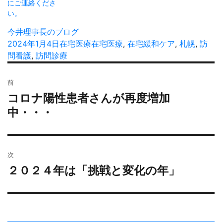
にご連絡くださ
い。
投
今井理事長のブログ
稿
投
2024年1月4日
カ
在宅医療
タ
在宅医療
,
在宅緩和ケア
,
札幌
,
訪
者
稿
問看護
,
訪問診療
テ
グ
日:
ゴ
投
リ
前
稿
ー
コロナ陽性患者さんが再度増加
過
ナ
去
中・・・
ビ
の
ゲ
投
ー
稿:
シ
次
ョ
２０２４年は「挑戦と変化の年」
次
ン
の
投
稿: