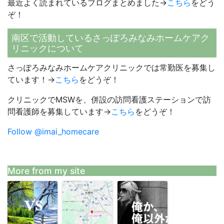
最近よく読まれているブログまとめました→
こちら
をどう
ぞ！
南区で活動しているさっぽろみなみホームケアク
リニックについて
さっぽろみなみホームケアクリニックでは常勤医を募集し
ています！→
こちら
をどうぞ！
クリニックでMSWを、併設の訪問看護ステーションで訪
問看護師を募集しています→
こちら
をどうぞ！
Follow @imai_homecare
More from my site