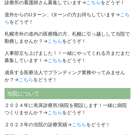
診療所の看護師さん募集しています→
こちら
をどうぞ！
道外からのUターン、Iターンの方お待ちしています→
こち
ら
をどうぞ！
札幌市外の道内の医療職の方、札幌に引っ越しして当院で
勤務しませんか？→
こちら
をどうぞ！
人事部立ち上げました！！一緒にやってくれる方まだまだ
募集しています！→
こちら
をどうぞ！
成長する医療法人でブランディング業務やってみません
か？→
こちら
をどうぞ！
当院について
２０２４年に有床診療所/病院を開設します！一緒に病院
つくりませんか？→
こちら
をどうぞ！
２０２３年の当院の診療実績→
こちら
をどうぞ！