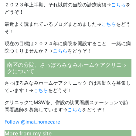
２０２３年上半期、それ以前の当院の診療実績→
こちら
を
どうぞ！
最近よく読まれているブログまとめました→
こちら
をどう
ぞ！
現在の目標は２０２４年に病院を開設すること！一緒に病
院つくりませんか？→
こちら
をどうぞ！
南区の分院、さっぽろみなみホームケアクリニッ
クについて
さっぽろみなみホームケアクリニックでは常勤医を募集し
ています！→
こちら
をどうぞ！
クリニックでMSWを、併設の訪問看護ステーションで訪
問看護師を募集しています→
こちら
をどうぞ！
Follow @imai_homecare
More from my site