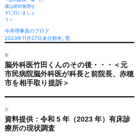
護は絶対無理せ
ずに行いましょ
う＞
投
今井理事長のブログ
稿
投
2023年11月27日
カ
未分類
タ
冬
,
雪
者
稿
テ
グ
投
日:
ゴ
前
稿
リ
脳外科医竹田くんのその後・・・＜元
過
ナ
ー
去
市民病院脳外科医が科長と前院長、赤穂
ビ
の
市を相手取り提訴＞
ゲ
投
ー
稿:
シ
ョ
次
ン
資料提供：令和 5 年（2023 年）有床診
次
の
療所の現状調査
投