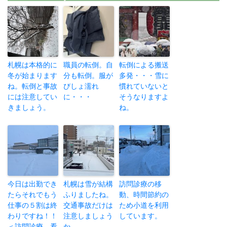
札幌は本格的に
職員の転倒。自
転倒による搬送
冬が始まります
分も転倒。服が
多発・・・雪に
ね。転倒と事故
びしょ濡れ
慣れていないと
には注意してい
に・・・
そうなりますよ
きましょう。
ね。
今日は出勤でき
札幌は雪が結構
訪問診療の移
たらそれでもう
ふりましたね。
動、時間節約の
仕事の５割は終
交通事故だけは
ため小道を利用
わりですね！！
注意しましょう
しています。
＜訪問診療、看
か。