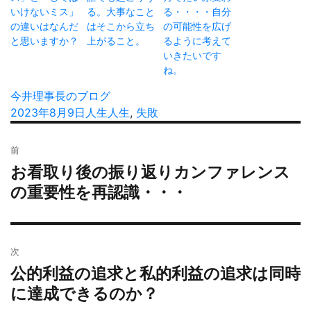
いけないミス」
る。大事なこと
る・・・・自分
の違いはなんだ
はそこから立ち
の可能性を広げ
と思いますか？
上がること。
るように考えて
いきたいです
ね。
投
今井理事長のブログ
稿
投
2023年8月9日
カ
人生
タ
人生
,
失敗
者
稿
テ
グ
投
日:
ゴ
前
稿
リ
お看取り後の振り返りカンファレンス
過
ナ
ー
去
の重要性を再認識・・・
ビ
の
ゲ
投
ー
稿:
シ
次
ョ
公的利益の追求と私的利益の追求は同時
次
ン
の
に達成できるのか？
投