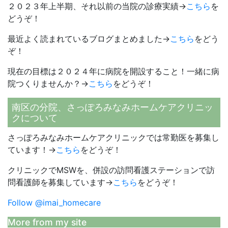
２０２３年上半期、それ以前の当院の診療実績→
こちら
を
どうぞ！
最近よく読まれているブログまとめました→
こちら
をどう
ぞ！
現在の目標は２０２４年に病院を開設すること！一緒に病
院つくりませんか？→
こちら
をどうぞ！
南区の分院、さっぽろみなみホームケアクリニッ
クについて
さっぽろみなみホームケアクリニックでは常勤医を募集し
ています！→
こちら
をどうぞ！
クリニックでMSWを、併設の訪問看護ステーションで訪
問看護師を募集しています→
こちら
をどうぞ！
Follow @imai_homecare
More from my site