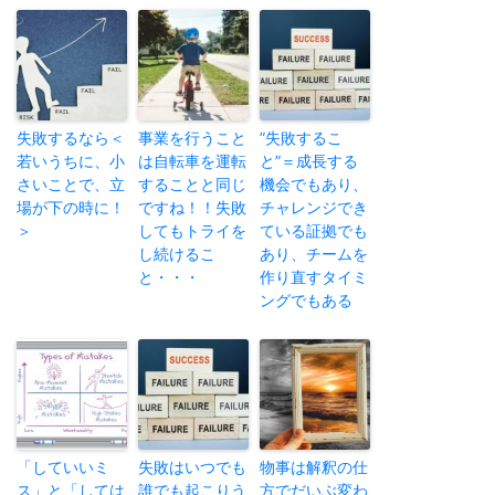
失敗するなら＜
事業を行うこと
”失敗するこ
若いうちに、小
は自転車を運転
と”＝成長する
さいことで、立
することと同じ
機会でもあり、
場が下の時に！
ですね！！失敗
チャレンジでき
＞
してもトライを
ている証拠でも
し続けるこ
あり、チームを
と・・・
作り直すタイミ
ングでもある
「していいミ
失敗はいつでも
物事は解釈の仕
ス」と「しては
誰でも起こりう
方でだいぶ変わ