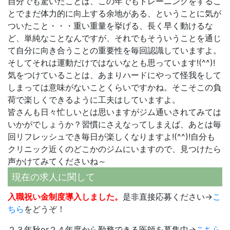
自分でも驚いたことは、この年でもトレーニングをするこ
とでまだ体力的に向上する余地がある、ということに気が
ついたこと・・・重い重量を挙げる、長く早く動けるな
ど、単純なことなんですが、それでもそういうことを通じ
て自分に向き合うことの重要性を毎回認識していますよ。
そしてそれは運動だけではないなとも思っています!(^^)!
気をつけていることは、あまりハードにやって怪我をして
しまっては意味がないことくらいですかね。そこそこの負
荷で楽しくできるように工夫はしていますよ。
皆さんも日々忙しいとは思いますがジム通いされてみては
いかがでしょうか？習慣にさえなってしまえば、あとは毎
回リフレッシュでき毎日が楽しくなりますよ!(^^)!自分も
クリニック近くのどこかのジムにいますので、見つけたら
声かけてみてくださいね～
現在の求人に関して
入職祝い金制度導入しました。
是非直接応募ください→
こ
ちら
をどうぞ！
２３年秋or２４年度から勤務できる医師を募集中→
こちら