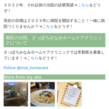
２０２２年、それ以前の当院の診療実績→
こちら
をどう
ぞ！
現在の目標は２０２４年に病院を開設すること！一緒に病
院つくりませんか？→
こちら
をどうぞ！
南区の分院、さっぽろみなみホームケアクリニッ
クについて
さっぽろみなみホームケアクリニックでは常勤医を募集し
ています！→
こちら
をどうぞ！
Follow @imai_homecare
More from my site