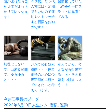
頭が疲れた時こ
４０代、５０代
習慣化していた
そ身体を疲れさ
の方には不定期
ものを今一度フ
せリフレッシュ
でもいいので運
ラットに見直し
を！
動やストレッチ
てみる
する習慣をお勧
めです！！
無理はしない
ジムでの有酸素
考えてから、考
で、出来る範囲
運動・・・体力
えながら行動す
で、ゆるゆる
維持のために今
る・・・考える
と・・・
後定期的に行っ
癖をつけましょ
ていきたいと考
う！！
えています。
投
今井理事長のブログ
稿
投
2023年6月19日
カ
人生
タ
ジム
,
習慣
,
運動