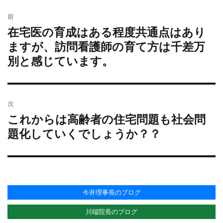
者
稿
テ
グ
投
日:
ゴ
前
稿
リ
在宅医の育成はある程度共通点はあり
過
ナ
ー
去
ますが、訪問看護師の育て方は千差万
ビ
の
別と感じています。
ゲ
投
ー
稿:
シ
ョ
次
ン
これからは高齢者の住宅問題も社会問
次
の
題化していくでしょうか？？
投
稿:
今井理事長のブログ
川端院長のブログ