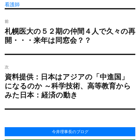
者
稿
看護師
テ
グ
日:
ゴ
投
リ
前
稿
ー
札幌医大の５２期の仲間４人で久々の再
過
ナ
去
開・・・来年は同窓会？？
ビ
の
ゲ
投
ー
稿:
シ
次
ョ
資料提供：日本はアジアの「中進国」
次
ン
の
になるのか ～科学技術、高等教育から
投
みた日本：経済の動き
稿:
今井理事長のブログ