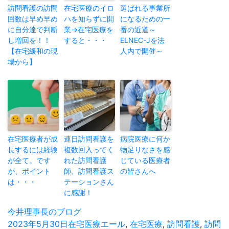
訪問看護の訪問
在宅医療のイロ
選ばれる事業所
回数は早め早め
ハを知らずに開
になるための一
に自分達で判断
業→在宅医療を
番の近道～
し増回を！！
すると・・・
ELNEC-Jを法
【在宅緩和の現
人内で開催～
場から】
在宅医療者が成
連日訪問看護を
病院医療に何か
長するには経験
複数回入ってく
物足りなさを感
が全て。です
れた訪問看護
じている医療者
が、ポイント
師、訪問看護ス
の皆さんへ
は・・・
テーションさん
に感謝！
投
今井理事長のブログ
稿
投
2023年5月30日
カ
在宅医療
タ
エール
,
在宅医療
,
訪問看護
,
訪問