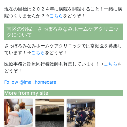
現在の目標は２０２４年に病院を開設すること！一緒に病
院つくりませんか？→
こちら
をどうぞ！
南区の分院、さっぽろみなみホームケアクリニッ
クについて
さっぽろみなみホームケアクリニックでは常勤医を募集し
ています！→
こちら
をどうぞ！
医療事務と診療同行看護師も募集しています！→
こちら
を
どうぞ！
Follow @imai_homecare
More from my site