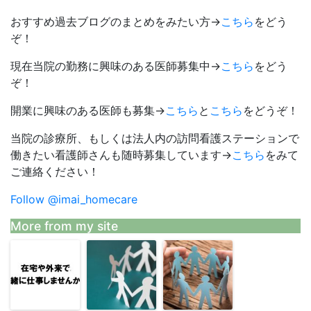
おすすめ過去ブログのまとめをみたい方→
こちら
をどう
ぞ！
現在当院の勤務に興味のある医師募集中→
こちら
をどう
ぞ！
開業に興味のある医師も募集→
こちら
と
こちら
をどうぞ！
当院の診療所、もしくは法人内の訪問看護ステーションで
働きたい看護師さんも随時募集しています→
こちら
をみて
ご連絡ください！
Follow @imai_homecare
More from my site