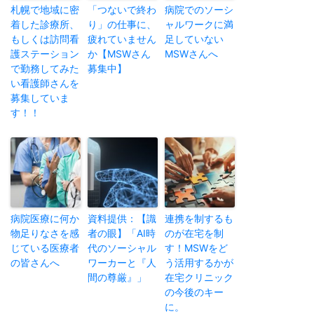
札幌で地域に密
「つないで終わ
病院でのソーシ
着した診療所、
り」の仕事に、
ャルワークに満
もしくは訪問看
疲れていません
足していない
護ステーション
か【MSWさん
MSWさんへ
で勤務してみた
募集中】
い看護師さんを
募集していま
す！！
病院医療に何か
資料提供：【識
連携を制するも
物足りなさを感
者の眼】「AI時
のが在宅を制
じている医療者
代のソーシャル
す！MSWをど
の皆さんへ
ワーカーと『人
う活用するかが
間の尊厳』」
在宅クリニック
の今後のキー
に。