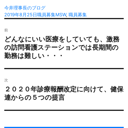
投
今井理事長のブログ
稿
投
2019年8月25日
カ
職員募集
タ
MSW
,
職員募集
者
稿
テ
グ
投
日:
ゴ
前
稿
リ
どんなにいい医療をしていても、激務
過
ナ
ー
去
の訪問看護ステーションでは長期間の
ビ
の
勤務は難しい・・・
ゲ
投
ー
稿:
シ
ョ
次
ン
２０２０年診療報酬改定に向けて、健保
次
の
連からの５つの提言
投
稿: