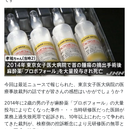
今回は最近ニュースで報じられた、東京女子医大病院の医
療事故裁判の話ですが皆さんの感想はいかがでしょうか？
2014年に2歳の男の子が麻酔薬「プロポフォール」の大量
投与により亡くなった事件・・・当時研修医だった医師が
業務上過失致死罪で起訴され、10年以上にわたって争われ
てきた裁判が、検察側の控訴断念により元研修医の無罪と