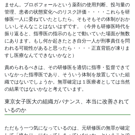
ません。プロポフォールという薬剤の使用判断、投与量の
管理、患者の状態変化へのリスク評価・・・・これらを研
修医一人に委ねていたとしたら、そもそもその体制がおか
しいしそんなことはないはずです。（今井も研修医時代を
振り返ると、指導医の指示のもとで動いていた場面が無数
にあります。もし何か起きたとき自分一人が刑事責任を問
われる可能性があると思ったら・・・・正直背筋が凍りま
すし医療なんてできないかなと）
責められるべきは、その研修医を適切に指導・監督できて
いなかった指導医であり、そういう体制を放置していた組
織ではないでしょうか。無罪確定は１医療者としては当然
の結果ではないかなと考えています。
東京女子医大の組織ガバナンス、本当に改善されて
いるのか
ただもう一つ気になっているのは、元研修医の無罪が確定