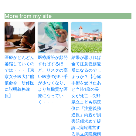
More from my site
医療がどんどん
医療訴訟が頻発
結果が悪ければ
萎縮していくの
すればするほ
全て注意義務違
では・・・【東
ど、リスクの高
反になるのでし
京女子医大に賠
い医療の担い手
ょうか？【心臓
償命令 研修医
が少なくなり、
手術を受けたあ
に説明義務違
より無機質な医
と当時1歳の長
反】
療になってい
女が死亡…長野
く・・・
県立こども病院
側に「注意義務
違反」両親が損
害賠償求めて提
訴…病院運営す
る県立病院機構