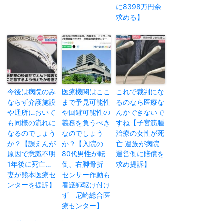
に8398万円余
求める】
今後は病院のみ
医療機関はここ
これで裁判にな
ならず介護施設
まで予見可能性
るのなら医療な
や通所において
や回避可能性の
んかできないで
も同様の流れに
義務を負うべき
すね【子宮筋腫
なるのでしょう
なのでしょう
治療の女性が死
か？【誤えんが
か？【入院の
亡 遺族が病院
原因で意識不明
80代男性が転
運営側に賠償を
1年後に死亡…
倒、右脚骨折
求め提訴】
妻が熊本医療セ
センサー作動も
ンターを提訴】
看護師駆け付け
ず 尼崎総合医
療センター】