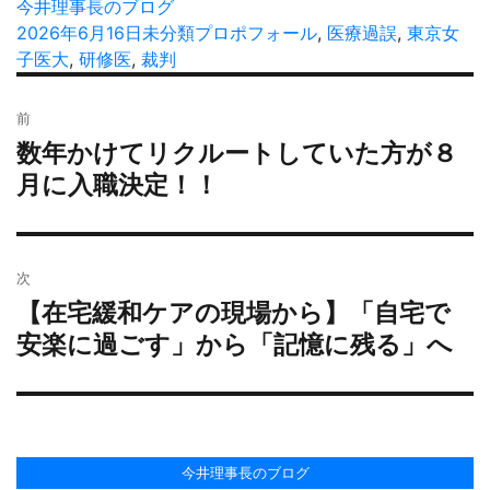
投
今井理事長のブログ
稿
投
2026年6月16日
カ
未分類
タ
プロポフォール
,
医療過誤
,
東京女
者
稿
子医大
,
研修医
,
裁判
テ
グ
日:
ゴ
投
リ
前
稿
ー
数年かけてリクルートしていた方が８
過
ナ
去
月に入職決定！！
ビ
の
ゲ
投
ー
稿:
シ
次
ョ
【在宅緩和ケアの現場から】「自宅で
次
ン
の
安楽に過ごす」から「記憶に残る」へ
投
稿:
今井理事長のブログ