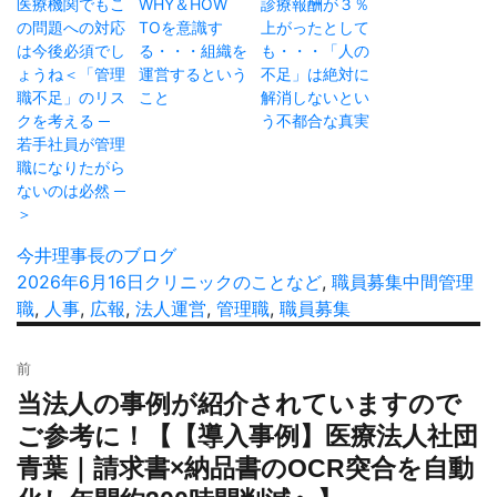
医療機関でもこ
WHY＆HOW
診療報酬が３％
の問題への対応
TOを意識す
上がったとして
は今後必須でし
る・・・組織を
も・・・「人の
ょうね＜「管理
運営するという
不足」は絶対に
職不足」のリス
こと
解消しないとい
クを考える ─
う不都合な真実
若手社員が管理
職になりたがら
ないのは必然 ─
＞
投
今井理事長のブログ
稿
投
2026年6月16日
カ
クリニックのことなど
,
職員募集
タ
中間管理
者
稿
職
,
人事
,
広報
,
法人運営
テ
,
管理職
,
職員募集
グ
日:
ゴ
投
リ
前
稿
ー
当法人の事例が紹介されていますので
過
ナ
去
ご参考に！【【導入事例】医療法人社団
ビ
の
青葉｜請求書×納品書のOCR突合を自動
ゲ
投
ー