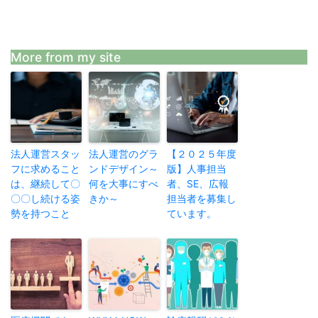
More from my site
法人運営スタッ
法人運営のグラ
【２０２５年度
フに求めること
ンドデザイン～
版】人事担当
は、継続して〇
何を大事にすべ
者、SE、広報
〇〇し続ける姿
きか～
担当者を募集し
勢を持つこと
ています。