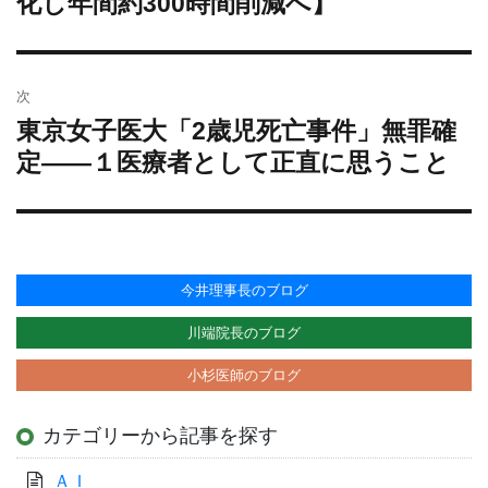
化し年間約300時間削減へ】
稿:
シ
ョ
ン
次
東京女子医大「2歳児死亡事件」無罪確
次
の
定——１医療者として正直に思うこと
投
稿:
今井理事長のブログ
川端院長のブログ
小杉医師のブログ
カテゴリーから記事を探す
ＡＩ