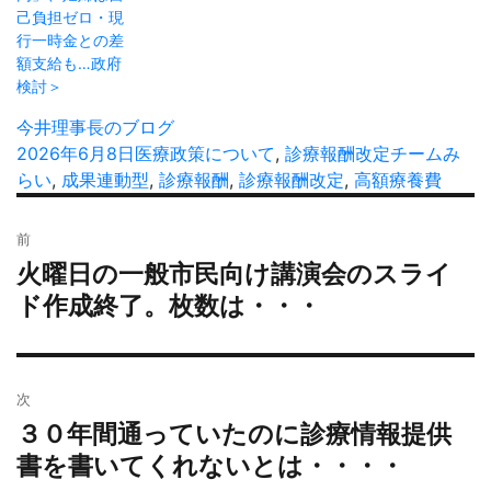
己負担ゼロ・現
行一時金との差
額支給も…政府
検討＞
投
今井理事長のブログ
稿
投
2026年6月8日
カ
医療政策について
,
診療報酬改定
タ
チームみ
者
稿
らい
,
成果連動型
テ
,
診療報酬
,
診療報酬改定
,
高額療養費
グ
日:
ゴ
投
リ
前
稿
ー
火曜日の一般市民向け講演会のスライ
過
ナ
去
ド作成終了。枚数は・・・
ビ
の
ゲ
投
ー
稿:
シ
次
ョ
３０年間通っていたのに診療情報提供
次
ン
の
書を書いてくれないとは・・・・
投