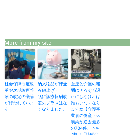
More from my site
社会保障制度改
納入物品が軒並
医療と介護の報
革や次期診療報
み値上げ・・・
酬はそろそろ適
酬の改定の議論
既に診療報酬改
正にしなければ
が行われていま
定のプラスはな
誰もいなくなり
す
くなりました。
ますね【介護事
業者の倒産・休
廃業が過去最多
の784件、うち
7割は「訪問介