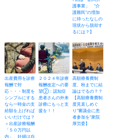
護事業」 “介
護難民”の増加
に待ったなしの
現状から脱却す
るには？】
出産費用を診療
２０２４年診療
高額療養費制
報酬で対
報酬改定への要
度、秋までに結
応・・・制度を
望②：認知症
論はでるの？？
シンプルにする
患者さんの外来
【高額療養費制
なら一時金の支
診療にもっと支
度見直しめぐ
給額を上げれば
援を！！
り“審議会に患
いいだけでは？
者参加を”衆院
＜出産診療報酬
厚労委】
「５０万円以
内」、妊婦は自