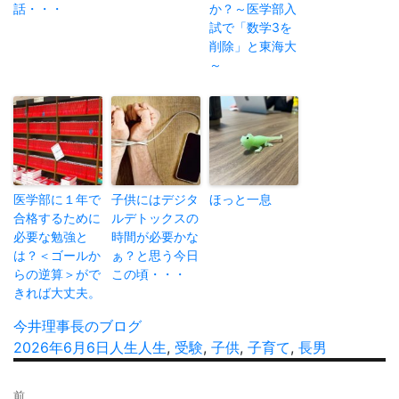
話・・・
か？～医学部入
試で「数学3を
削除」と東海大
～
医学部に１年で
子供にはデジタ
ほっと一息
合格するために
ルデトックスの
必要な勉強と
時間が必要かな
は？＜ゴールか
ぁ？と思う今日
らの逆算＞がで
この頃・・・
きれば大丈夫。
投
今井理事長のブログ
稿
投
2026年6月6日
カ
人生
タ
人生
,
受験
,
子供
,
子育て
,
長男
者
稿
テ
グ
投
日:
ゴ
前
稿