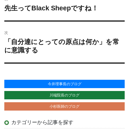
リ
先生ってBlack Sheepですね！
過
ナ
ー
去
ビ
の
ゲ
投
ー
次
稿:
シ
「自分達にとっての原点は何か」を常
次
ョ
の
に意識する
投
ン
稿:
今井理事長のブログ
川端院長のブログ
小杉医師のブログ
カテゴリーから記事を探す