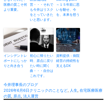
医療の質こそ何
営・・・それで
～１５年前に思
より重要。
も今井はリスク
いを馳せ、今
をとっていきた
を、未来を想う
いと思います。
インシデントレ
初心に帰りたい
資料提供：病院
ポートにしっか
時、原点に戻り
経営の持続性を
りと向き合う
たい時に聞く
支えるDX
曲・・・自分は
これです。
投
今井理事長のブログ
稿
投
2026年6月6日
カ
クリニックのことなど
,
人生
,
在宅医療
タ
医療
者
稿
の質
,
原点
,
法人運営
テ
グ
日:
ゴ
投