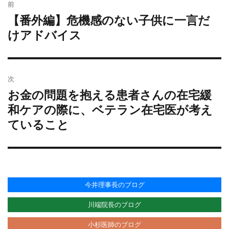
リ
前
稿
ー
【番外編】危機感のない子供に一言だ
過
ナ
去
けアドバイス
ビ
の
ゲ
投
ー
稿:
シ
次
ョ
お金の問題を抱える患者さんの在宅緩
次
ン
の
和ケアの際に、ベテラン在宅医が考え
投
ていること
稿:
今井理事長のブログ
川端院長のブログ
小杉医師のブログ