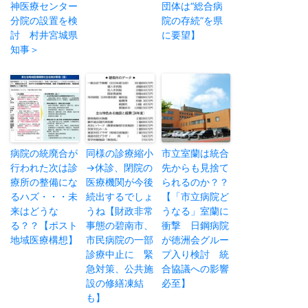
神医療センター
団体は“総合病
分院の設置を検
院の存続”を県
討 村井宮城県
に要望】
知事＞
病院の統廃合が
同様の診療縮小
市立室蘭は統合
行われた次は診
→休診、閉院の
先からも見捨て
療所の整備にな
医療機関が今後
られるのか？？
るハズ・・・未
続出するでしょ
【「市立病院ど
来はどうな
うね【財政非常
うなる」室蘭に
る？？【ポスト
事態の碧南市、
衝撃 日鋼病院
地域医療構想】
市民病院の一部
が徳洲会グルー
診療中止に 緊
プ入り検討 統
急対策、公共施
合協議への影響
設の修繕凍結
必至】
も】