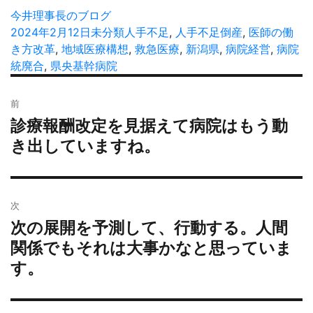
投
今井理事長のブログ
稿
投
2024年2月12日
カ
未分類
タ
人手不足
,
人手不足倒産
,
医師の働
者
稿
き方改革
,
地域医療構想
テ
グ
,
救急医療
,
新潟県
,
病院経営
,
病院
日:
統廃合
,
県央基幹病院
ゴ
リ
投
ー
前
稿
診療報酬改定を見据えて病院はもう動
過
ナ
去
き出していますね。
ビ
の
ゲ
投
ー
稿:
シ
次
ョ
次の展開を予測して、行動する。人間
次
ン
の
関係でもそれは大事かなと思っていま
投
す。
稿: