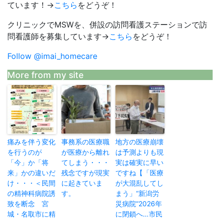
ています！→
こちら
をどうぞ！
クリニックでMSWを、併設の訪問看護ステーションで訪
問看護師を募集しています→
こちら
をどうぞ！
Follow @imai_homecare
More from my site
痛みを伴う変化
事務系の医療職
地方の医療崩壊
を行うのが
が医療から離れ
は予測よりも現
「今」か「将
てしまう・・・
実は確実に早い
来」かの違いだ
残念ですが現実
ですね【「医療
け・・・＜民間
に起きていま
が大混乱してし
の精神科病院誘
す。
まう」“新潟労
致を断念 宮
災病院”2026年
城・名取市に精
に閉鎖へ…市民