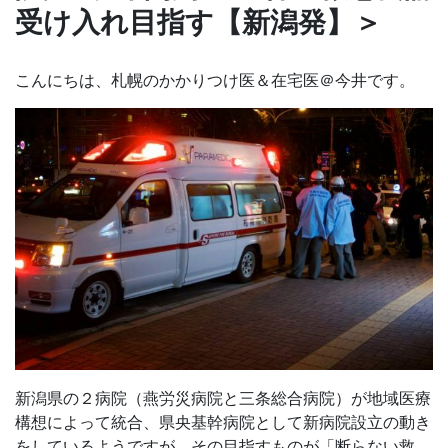
受け入れ目指す【新潟発】＞
こんにちは、札幌のかかりつけ医＆在宅医＠今井です。
新潟県の２病院（燕労災病院と三条総合病院）が地域医療
構想によって統合、県央基幹病院として新病院設立の動き
をしているようですが、その目指すものが「断らない救