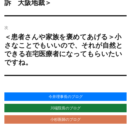
ョ
訴 大阪地裁＞
ン
次
＜患者さんや家族を褒めてあげる＞小
次
の
さなことでもいいので、それが自然と
投
できる在宅医療者になってもらいたい
稿:
ですね。
今井理事長のブログ
川端院長のブログ
小杉医師のブログ