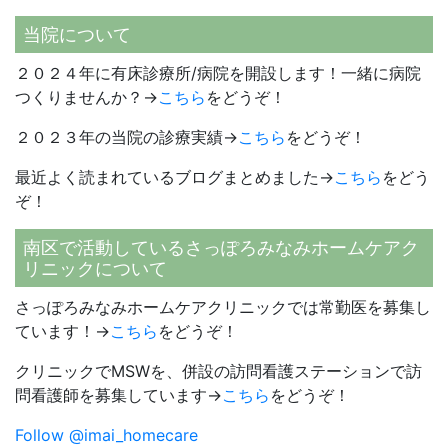
当院について
２０２４年に有床診療所/病院を開設します！一緒に病院
つくりませんか？→
こちら
をどうぞ！
２０２３年の当院の診療実績→
こちら
をどうぞ！
最近よく読まれているブログまとめました→
こちら
をどう
ぞ！
南区で活動しているさっぽろみなみホームケアク
リニックについて
さっぽろみなみホームケアクリニックでは常勤医を募集し
ています！→
こちら
をどうぞ！
クリニックでMSWを、併設の訪問看護ステーションで訪
問看護師を募集しています→
こちら
をどうぞ！
Follow @imai_homecare