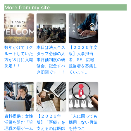
More from my site
数年かけてリク
本日は法人全ス
【２０２５年度
ルートしていた
タッフ必修の人
版】人事担当
方が８月に入職
事評価制度の研
者、SE、広報
決定！！
修会、記念すべ
担当者を募集し
き初回です！！
ています。
資料提供：女性
【２０２６年
「人に困っても
活躍を阻む「管
版】「医療」を
採用しない勇気
理職の罰ゲーム
支えるのは医師
を持つこ