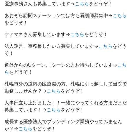
医療事務さんも募集しています→
こちら
をどうぞ！
あおぞら訪問ステーションでは方も看護師募集中→
こちら
をどうぞ！
ケアマネさん募集しています→
こちら
をどうぞ！
法人運営、事務長したい方募集しています→
こちら
をどう
ぞ！
道外からのUターン、Iターンの方お待ちしています→
こち
ら
をどうぞ！
札幌市外の道内の医療職の方、札幌に引っ越しして当院で
勤務しませんか？→
こちら
をどうぞ！
人事部立ち上げました！！一緒にやってくれる方まだまだ
募集しています！→
こちら
をどうぞ！
成長する医療法人でブランディング業務やってみません
か？→
こちら
をどうぞ！