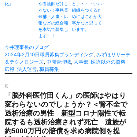
化」
や看護師だけじ
と」・・・いい
ゃない！事務長
組織をつくるた
候補・人事・広
めにはこれが大
報などの総合職
事かなと思って
を本気で募集し
います。
ます！！
投
今井理事長のブログ
稿
投
2024年2月10日
カ
職員募集
タ
ブランディング
,
みずほリサーチ
者
稿
＆テクノロジーズ
テ
,
中間管理職
グ
,
人事部
,
医療以外の資料
,
日:
広報
,
法人運営
,
職員募集
ゴ
リ
投
ー
前
稿
「脳外科医竹田くん」の医師はやはり
過
ナ
去
変わらないのでしょうか？＜腎不全で
ビ
の
透析治療の男性 新型コロナ陽性で転
ゲ
投
ー
院するも透析治療されず死亡 遺族が
稿:
シ
約5000万円の賠償を求め病院側を提