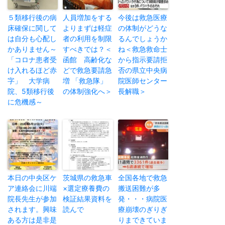
５類移行後の病
人員増加をする
今後は救急医療
床確保に関して
よりまずは軽症
の体制がどうな
は自分も心配し
者の利用を制限
るんでしょうか
かありません～
すべきでは？＜
ね＜救急救命士
「コロナ患者受
函館 高齢化な
から指示要請拒
け入れるほど赤
どで救急要請急
否の県立中央病
字」 大学病
増 「救急隊」
院医師センター
院、5類移行後
の体制強化へ＞
長解職＞
に危機感～
本日の中央区ケ
茨城県の救急車
全国各地で救急
ア連絡会に川端
×選定療養費の
搬送困難が多
院長先生が参加
検証結果資料を
発・・・病院医
されます。興味
読んで
療崩壊のぎりぎ
ある方は是非是
りまできていま