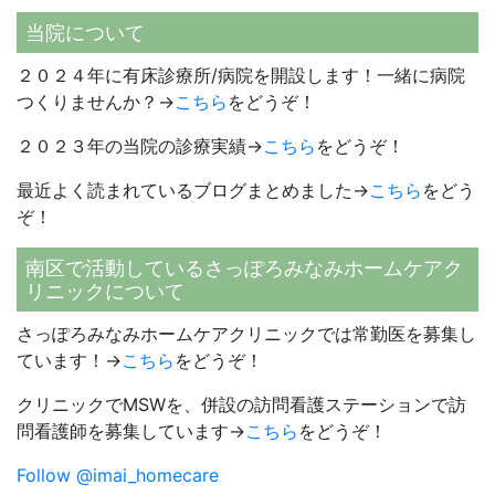
当院について
２０２４年に有床診療所/病院を開設します！一緒に病院
つくりませんか？→
こちら
をどうぞ！
２０２３年の当院の診療実績→
こちら
をどうぞ！
最近よく読まれているブログまとめました→
こちら
をどう
ぞ！
南区で活動しているさっぽろみなみホームケアク
リニックについて
さっぽろみなみホームケアクリニックでは常勤医を募集し
ています！→
こちら
をどうぞ！
クリニックでMSWを、併設の訪問看護ステーションで訪
問看護師を募集しています→
こちら
をどうぞ！
Follow @imai_homecare