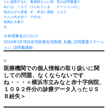
らに成長するた
看護師さんに助
型の訪問看護ス
めには、一人で
けられていま
テーションのこ
悩みながら患者
す。本当に感謝
となど
さんと向き合う
ですね。
時間が大事で
す。
投
今井理事長のブログ
稿
投
2024年1月19日
カ
在宅医療
タ
在宅医療
,
札幌
,
訪問看護ステーシ
者
稿
ョン
,
訪問看護師
テ
グ
日:
ゴ
投
リ
前
稿
ー
医療機関での個人情報の取り扱いに関
過
ナ
去
しての問題、なくならないです
ビ
の
ね・・・＜横浜市立みなと赤十字病院、
ゲ
投
ー
１０９２件分の診療データ入ったＵＳ
稿:
シ
Ｂ紛失＞
ョ