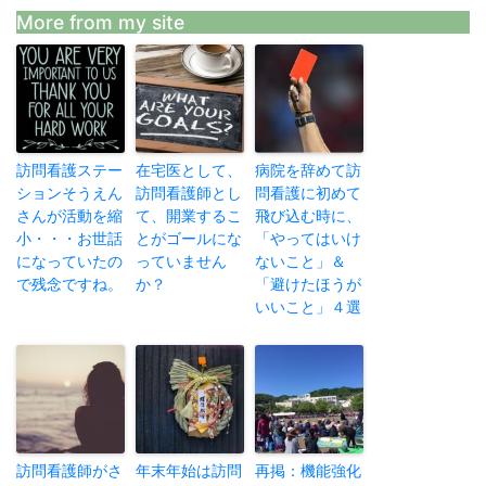
More from my site
訪問看護ステー
在宅医として、
病院を辞めて訪
ションそうえん
訪問看護師とし
問看護に初めて
さんが活動を縮
て、開業するこ
飛び込む時に、
小・・・お世話
とがゴールにな
「やってはいけ
になっていたの
っていません
ないこと」＆
で残念ですね。
か？
「避けたほうが
いいこと」４選
訪問看護師がさ
年末年始は訪問
再掲：機能強化