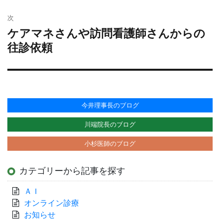
ン
次
ケアマネさんや訪問看護師さんからの
次
の
往診依頼
投
稿:
今井理事長のブログ
川端院長のブログ
小杉医師のブログ
カテゴリーから記事を探す
ＡＩ
オンライン診療
お知らせ