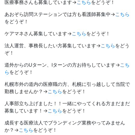
医療事務さんも募集しています→
こちら
をどうぞ！
あおぞら訪問ステーションでは方も看護師募集中→
こちら
をどうぞ！
ケアマネさん募集しています→
こちら
をどうぞ！
法人運営、事務長したい方募集しています→
こちら
をどう
ぞ！
道外からのUターン、Iターンの方お待ちしています→
こち
ら
をどうぞ！
札幌市外の道内の医療職の方、札幌に引っ越しして当院で
勤務しませんか？→
こちら
をどうぞ！
人事部立ち上げました！！一緒にやってくれる方まだまだ
募集しています！→
こちら
をどうぞ！
成長する医療法人でブランディング業務やってみません
か？→
こちら
をどうぞ！