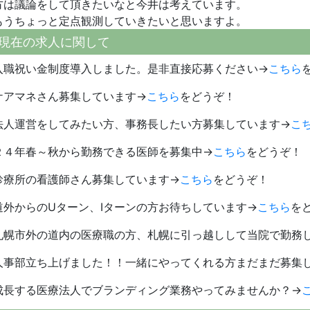
方は議論をして頂きたいなと今井は考えています。
もうちょっと定点観測していきたいと思いますよ。
現在の求人に関して
入職祝い金制度導入しました。是非直接応募ください→
こちら
ケアマネさん募集しています→
こちら
をどうぞ！
法人運営をしてみたい方、事務長したい方募集しています→
こ
２４年春～秋から勤務できる医師を募集中→
こちら
をどうぞ！
診療所の看護師さん募集しています→
こちら
をどうぞ！
道外からのUターン、Iターンの方お待ちしています→
こちら
を
札幌市外の道内の医療職の方、札幌に引っ越しして当院で勤務
人事部立ち上げました！！一緒にやってくれる方まだまだ募集
成長する医療法人でブランディング業務やってみませんか？→