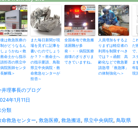
今後は救急医療の
また毎日新聞が現
全国各地で救急搬
人員増加をするよ
こ
体制がどうなるん
場を見ずに記事を
送困難が多
りまずは軽症者の
だ
でしょうかね＜救
書いたのでしょう
発・・・病院医療
利用を制限すべき
で
急救命士から指示
か？？～救命士へ
崩壊のぎりぎりま
では？＜函館 高
ス
要請拒否の県立中
の指示要請、鳥取
できていますね。
齢化などで救急要
ま
央病院医師センタ
県立中央病院・救
請急増 「救急隊」
年
ー長解職＞
命救急センターが
の体制強化へ＞
現
拒否～
投
今井理事長のブログ
稿
投
024年1月11日
者
稿
カ
未分類
:
テ
タ
救命救急センター
,
救急医療
,
救急搬送
,
県立中央病院
,
鳥取県
ゴ
グ
投
リ