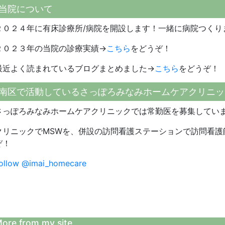
当院について
２０２４年に有床診療所/病院を開設します！一緒に病院つくり
２０２３年の当院の診療実績→
こちら
をどうぞ！
最近よく読まれているブログまとめました→
こちら
をどうぞ！
南区で活動しているさっぽろみなみホームケアクリニッ
さっぽろみなみホームケアクリニックでは常勤医を募集してい
クリニックでMSWを、併設の訪問看護ステーションで訪問看護
ぞ！
ollow @imai_homecare
ore from my site