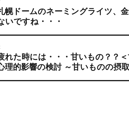
ー
前
稿
札幌ドームのネーミングライツ、金
過
ナ
去
ビ
ないですね・・・
の
ゲ
投
ー
:
シ
次
ョ
疲れた時には・・・甘いもの？？＜
次
ン
の
心理的影響の検討 ～甘いものの摂
投
: