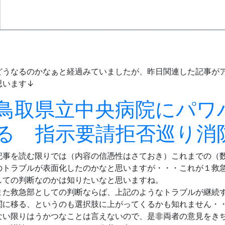
どうなるのかなぁと経過みていましたが、昨日関連した記事が
思います↓
鳥取県立中央病院にパワ
る 指示要請拒否巡り消
記事を読む限りでは（内容の信憑性はさておき）これまでの（
のトラブルが表面化したのかなと思いますが・・・これが１救
しての判断なのかは知りたいなと思いますね。
また救急部としての判断ならば、上記のようなトラブルが継続
関に移る、というのも選択肢に上がってくるかも知れません・
ない限りはうかつなことは言えないので、是非両者の意見をき