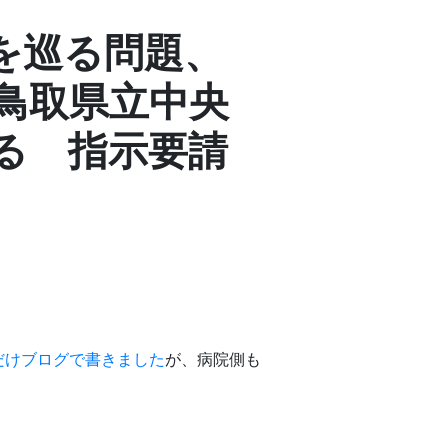
を巡る問題、
鳥取県立中央
る 指示要請
だけブログで書きました
が、病院側も