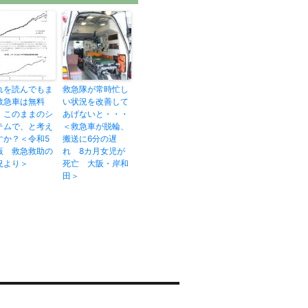
れを読んでもま
救急隊が常時忙し
救急車は無料
い状況を改善して
、このままのシ
あげないと・・・
テムで、と考え
＜救急車が脱輪、
すか？＜令和5
搬送に6分の遅
版 救急救助の
れ 8カ月女児が
況より＞
死亡 大阪・岸和
田＞