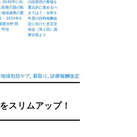
－2040年に向
の診療所の整備を
た医療介護の動
重点的に進めるべ
と地域連携の重
きでは？：令和６
－ 2023年4
年度の同時報酬改
 産業分野 関
定に向けた意見交
・甲信
換会（第１回）議
事次第より
,
地域包括ケア
,
看取り
,
診療報酬改定
務をスリムアップ！