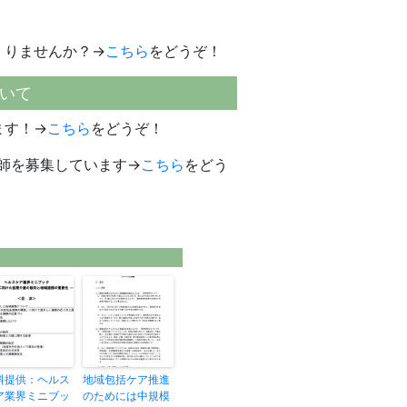
くりませんか？→
こちら
をどうぞ！
いて
ます！→
こちら
をどうぞ！
師を募集しています→
こちら
をどう
料提供：ヘルス
地域包括ケア推進
ア業界ミニブッ
のためには中規模