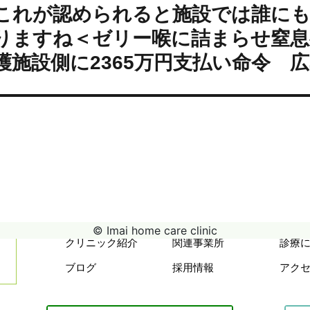
シ
これが認められると施設では誰にも
次
ョ
の
りますね＜ゼリー喉に詰まらせ窒息
ン
投
護施設側に2365万円支払い命令 
:
© Imai home care clinic
クリニック紹介
関連事業所
診療
ブログ
採用情報
アク