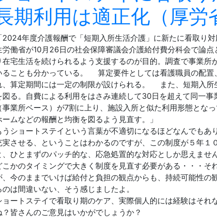
長期利用は適正化（厚労
「2024年度介護報酬で「短期入所生活介護」に新たに看取り
生労働省が10月26日の社会保障審議会介護給付費分科会で論
り在宅生活を続けられるよう支援するのが目的。調査で事業所
いることも分かっている。 算定要件としては看護職員の配置
れ、算定期間には一定の制限が設けられる。 また、短期入所
を図る。自費による利用をはさみ連続して30日を超えて同一事
（事業所ベース）が7割に上り、施設入所と似た利用形態とな
ホームなどの報酬と均衡を図るよう見直す。」
もうショートステイという言葉が不適切になるほどなんでもあ
充実させる、ということはわかるのですが、この制度が５年１
と、ひとまずのパッチ的な、応急処置的な対応としか思えませ
どこかのタイミングで大きく制度を見直す必要がある・・・そ
が、今のままでいけば給付と負担の観点からも、持続可能性の
るのは間違いない、そう感じましたよ。
ショートステイで看取り期のケア、実際個人的には経験はそれ
ね？皆さんのご意見はいかがでしょうか？