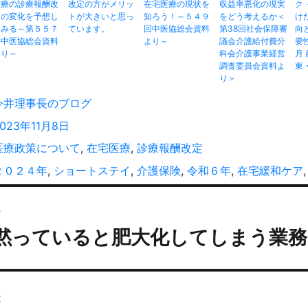
医療の診療報酬改
改定の方がメリッ
在宅医療の現状を
収益率悪化の現実
ク 
定の変化を予想し
トが大きいと思っ
知ろう！～５４９
をどう考えるか＜
け
てみる～第５５７
ています。
回中医協総会資料
第38回社会保障審
向
回中医協総会資料
より～
議会介護給付費分
要性
より～
科会介護事業経営
月
調査委員会資料よ
東
り＞
投
今井理事長のブログ
稿
投
2023年11月8日
者
稿
カ
医療政策について
,
在宅医療
,
診療報酬改定
:
テ
タ
２０２４年
,
ショートステイ
,
介護保険
,
令和６年
,
在宅緩和ケア
ゴ
グ
投
リ
ー
前
稿
黙っていると肥大化してしまう業
過
ナ
去
ビ
の
ゲ
投
ー
次
: