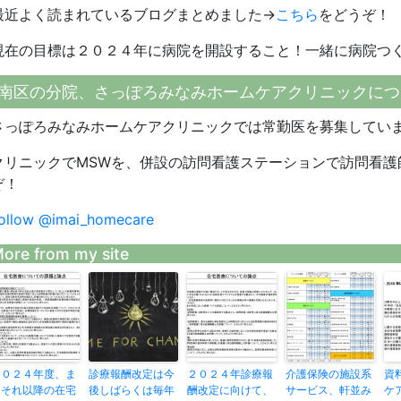
最近よく読まれているブログまとめました→
こちら
をどうぞ！
現在の目標は２０２４年に病院を開設すること！一緒に病院つ
南区の分院、さっぽろみなみホームケアクリニックにつ
さっぽろみなみホームケアクリニックでは常勤医を募集してい
クリニックでMSWを、併設の訪問看護ステーションで訪問看護
ぞ！
ollow @imai_homecare
ore from my site
２０２４年度、ま
診療報酬改定は今
２０２４年診療報
介護保険の施設系
資
たそれ以降の在宅
後しばらくは毎年
酬改定に向けて、
サービス、軒並み
ケ