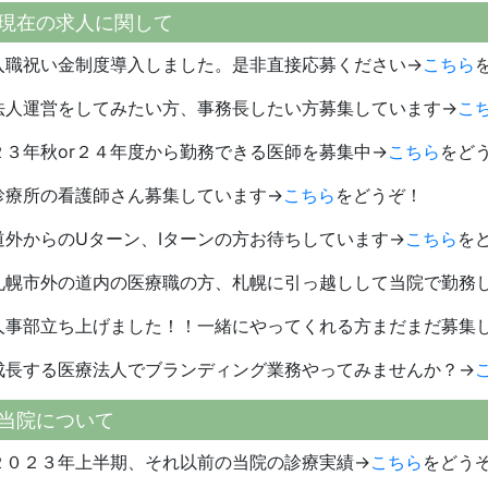
現在の求人に関して
入職祝い金制度導入しました。是非直接応募ください→
こちら
法人運営をしてみたい方、事務長したい方募集しています→
こ
２３年秋or２４年度から勤務できる医師を募集中→
こちら
をど
診療所の看護師さん募集しています→
こちら
をどうぞ！
道外からのUターン、Iターンの方お待ちしています→
こちら
を
札幌市外の道内の医療職の方、札幌に引っ越しして当院で勤務
人事部立ち上げました！！一緒にやってくれる方まだまだ募集
成長する医療法人でブランディング業務やってみませんか？→
当院について
２０２３年上半期、それ以前の当院の診療実績→
こちら
をどう