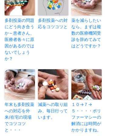
多剤投薬の問題
多剤投薬への対
薬を減らしたい
にどう向き合う
応をコツコツと
なら、まずは複
か～患者さん、
数の医療機関受
医療者各々に原
診を辞めてみて
因があるのでは
はどうですか？
ないでしょう
か？
年末も多剤投薬
減薬への取り組
１０→７→
への対応を外
み、毎日行って
５・・・・ポリ
来/在宅の現場
います。
ファーマシーの
でコツコツ
解消には時間が
と・・・
かかりますね。