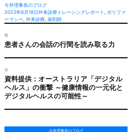
投
今井理事長のブログ
稿
投
2023年8月18日
カ
外来診療
タ
トレーシングレポート
,
ポリファ
者
稿
ーマシー
,
外来診療
テ
,
薬剤師
グ
日:
ゴ
投
リ
前
稿
ー
患者さんの会話の行間を読み取る力
過
ナ
去
ビ
の
ゲ
投
ー
次
稿:
シ
資料提供：オーストラリア「デジタル
次
ョ
の
ヘルス」の衝撃 ～健康情報の一元化と
投
ン
デジタルヘルスの可能性～
稿:
今井理事長のブログ