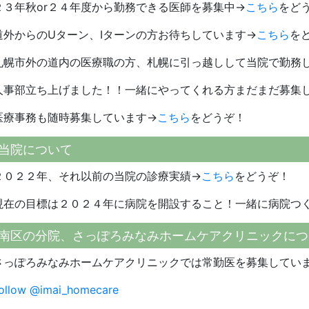
２３年秋or２４年度から勤務できる医師を募集中→
こちら
をど
道外からのUターン、Iターンの方お待ちしています→
こちら
を
札幌市外の道内の医療職の方、札幌に引っ越しして当院で勤務
人事部立ち上げました！！一緒にやってくれる方まだまだ募集
医療事務も随時募集しています→
こちら
をどうぞ！
当院について
２０２２年、それ以前の当院の診療実績→
こちら
をどうぞ！
現在の目標は２０２４年に病院を開設すること！一緒に病院つ
南区の分院、さっぽろみなみホームケアクリニックにつ
さっぽろみなみホームケアクリニックでは常勤医を募集してい
ollow @imai_homecare