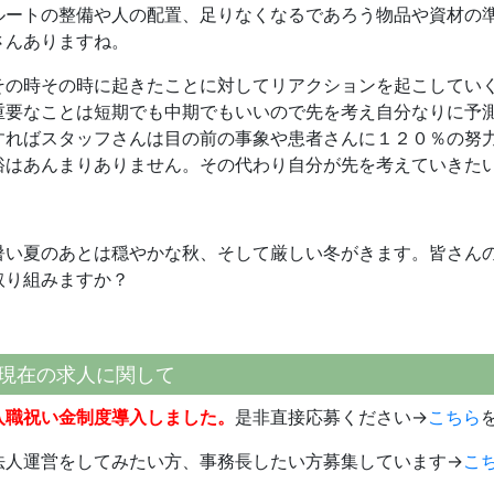
ルートの整備や人の配置、足りなくなるであろう物品や資材の
さんありますね。
その時その時に起きたことに対してリアクションを起こしてい
重要なことは短期でも中期でもいいので先を考え自分なりに予
すればスタッフさんは目の前の事象や患者さんに１２０％の努
裕はあんまりありません。その代わり自分が先を考えていきた
暑い夏のあとは穏やかな秋、そして厳しい冬がきます。皆さん
取り組みますか？
現在の求人に関して
入職祝い金制度導入しました。
是非直接応募ください→
こちら
法人運営をしてみたい方、事務長したい方募集しています→
こ