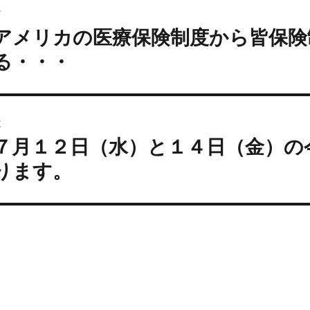
ー
前
稿
アメリカの医療保険制度から皆保険
過
ナ
去
ビ
る・・・
の
ゲ
投
ー
:
シ
次
ョ
７月１２日（水）と１４日（金）の
次
ン
の
ります。
投
: