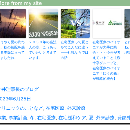
ore from my site
ようやく夏の終わ
２０３０年の当法
在宅医療って夏と
在宅医療のパイオ
と
り、秋の気配を感
人の姿、こうあっ
冬でこんなに違う
ニアが大手に統
ね
じる季節に入って
ていたいと考えて
——札幌ならでは
合・・・今井が考
理
きましたね。
います。
の話
えていること【桜
十字グループと、
在宅医療のパイオ
ニア「ゆうの森」
が戦略的統合】
投
今井理事長のブログ
稿
投
2023年6月25日
者
稿
カ
クリニックのことなど
,
在宅医療
,
外来診療
:
テ
タ
事業
,
事業計画
,
冬
,
在宅医療
,
在宅緩和ケア
,
夏
,
外来診療
,
発熱
ゴ
グ
投
リ