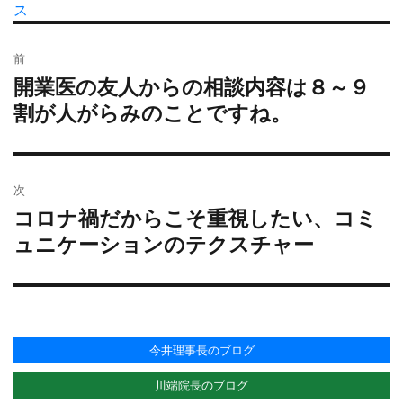
者
稿
ス
テ
グ
日:
ゴ
投
リ
前
稿
ー
開業医の友人からの相談内容は８～９
過
ナ
去
割が人がらみのことですね。
ビ
の
ゲ
投
ー
稿:
シ
次
ョ
コロナ禍だからこそ重視したい、コミ
次
ン
の
ュニケーションのテクスチャー
投
稿:
今井理事長のブログ
川端院長のブログ