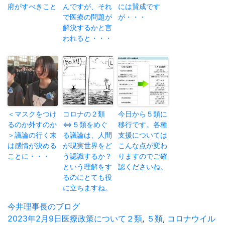
府がすべきこと
んですが、それ
には賛成です
で医療の問題が
が・・・
解決するかと言
われると・・・
＜マスクをつけ
コロナの２類
今日から５類に
るのか外すのか
⇔５類をめぐ
移行です。各種
＞議論の行く末
る議論は、人間
支援については
は感情が決める
が現実世界をど
こんな点が変わ
ことに・・・
う認識するか？
りますのでご確
という理解をす
認くださいね。
るのにとても役
に立ちますね。
投
今井理事長のブログ
稿
投
2023年2月9日
カ
医療政策について
タ
２類
,
５類
,
コロナウイル