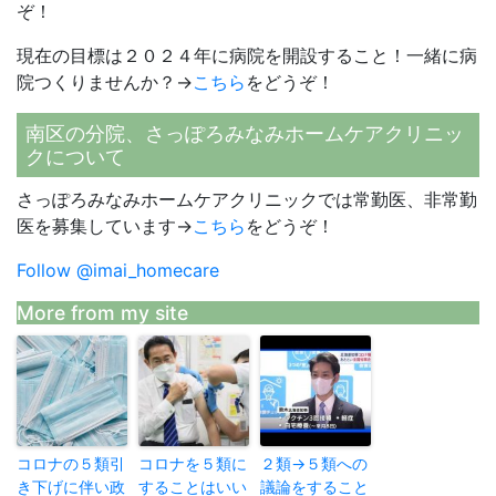
ぞ！
現在の目標は２０２４年に病院を開設すること！一緒に病
院つくりませんか？→
こちら
をどうぞ！
南区の分院、さっぽろみなみホームケアクリニッ
クについて
さっぽろみなみホームケアクリニックでは常勤医、非常勤
医を募集しています→
こちら
をどうぞ！
Follow @imai_homecare
More from my site
コロナの５類引
コロナを５類に
２類→５類への
き下げに伴い政
することはいい
議論をすること