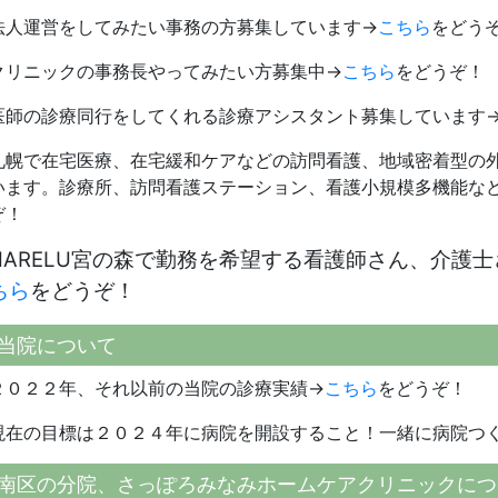
法人運営をしてみたい事務の方募集しています→
こちら
をどう
クリニックの事務長やってみたい方募集中→
こちら
をどうぞ！
医師の診療同行をしてくれる診療アシスタント募集しています
札幌で在宅医療、在宅緩和ケアなどの訪問看護、地域密着型の
います。診療所、訪問看護ステーション、看護小規模多機能な
ぞ！
HARELU宮の森で勤務を希望する看護師さん、介護
ちら
をどうぞ！
当院について
２０２２年、それ以前の当院の診療実績→
こちら
をどうぞ！
現在の目標は２０２４年に病院を開設すること！一緒に病院つ
南区の分院、さっぽろみなみホームケアクリニックにつ