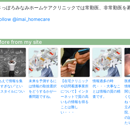
さっぽろみなみホームケアクリニックでは常勤医、非常勤医を
ollow @imai_homecare
ore from my site
”あえて情報を集
未来を予測するに
【在宅クリニック
情報過多の時
医
めすぎない”とい
は情報の取捨選択
や訪問看護事業所
代・・・大事なこ
情
うスタイルについ
をどうするかが一
について】インタ
とは情報の質の精
関
て
番問題ですね。
ーネットで質の高
査です。
く
いもの情報を得る
ね
ことは難し
立
い・・・
院
の
た