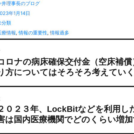
投
今井理事長のブログ
稿
投
2023年1月14日
者
稿
カ
未分類
:
テ
タ
医療情報
,
情報の重要性
,
情報過多
ゴ
グ
投
リ
ー
前
稿
コロナの病床確保交付金（空床補償
過
ナ
去
ビ
り方についてはそろそろ考えてい
の
ゲ
投
ー
:
シ
次
ョ
２０２３年、LockBitなどを利用
次
ン
の
害は国内医療機関でどのくらい増加
投
: