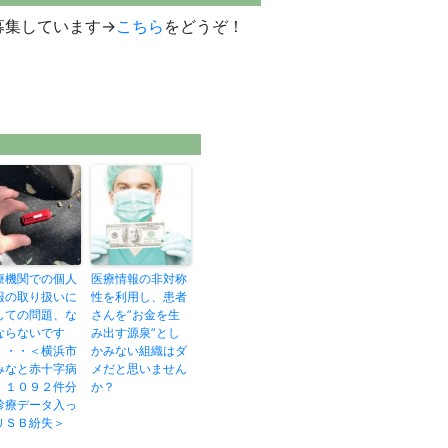
募集しています→
こちら
をどうぞ！
療機関での個人
医療情報の非対称
報の取り扱いに
性を利用し、患者
しての問題、な
さんを”お金を生
ならないです
み出す源泉”とし
・・・＜横浜市
かみない組織はダ
みなと赤十字病
メだと思いません
、１０９２件分
か？
診療データ入っ
ＵＳＢ紛失＞