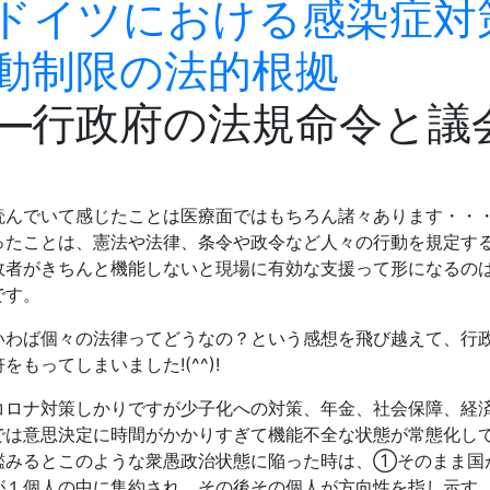
ドイツにおける感染症対
動制限の法的根拠
―行政府の法規命令と議
読んでいて感じたことは医療面ではもちろん諸々あります・・
ったことは、憲法や法律、条令や政令など人々の行動を規定す
政者がきちんと機能しないと現場に有効な支援って形になるの
です。
いわば個々の法律ってどうなの？という感想を飛び越えて、行
符をもってしまいました!(^^)!
コロナ対策しかりですが少子化への対策、年金、社会保障、経
では意思決定に時間がかかりすぎて機能不全な状態が常態化し
鑑みるとこのような衆愚政治状態に陥った時は、①そのまま国
が１個人の中に集約され、その後その個人が方向性を指し示す