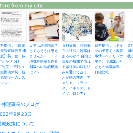
ore from my site
資料提供：【欧州
日本は法治国家？
資料提供：医師偏
資料提供：【ドイ
資
療調査報告書 概
とてもそうは思え
在の緩和に妙薬は
ツの子育て・教育
国
要版】英・独・仏
ませんが・・・＜
あるのか？ 自由と
事情～ベルリンの
状
“かかりつけ
地域枠離脱を巡る
規制の狭間で揺れ
場合】 第62回 子
”制度 ―平時の
制裁への法的根拠
る諸外国の取り組
どもの健康診査～
医療提供体制、新
は？＞
みを通じて占う、
日独比較
興感染症へのレス
わが国の前途（ア
ポンス―
メリカ、フラン
ス、イギリス、ド
イツ、ロシア）
投
今井理事長のブログ
稿
投
2022年9月23日
者
稿
カ
医療政策について
:
テ