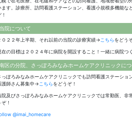
札幌で在宅医療、在宅緩和ケアなどの訪問看護、地域密着型の
います。診療所、訪問看護ステーション、看護小規模多機能な
ぞ！
当院について
２０２２年上半期、それ以前の当院の診療実績→
こちら
をどう
現在の目標は２０２４年に病院を開設すること！一緒に病院つ
南区の分院、さっぽろみなみホームケアクリニックにつ
さっぽろみなみホームケアクリニックでも訪問看護ステーショ
看護師さん募集中→
こちら
をどうぞ！
当院及びさっぽろみなみホームケアクリニックでは常勤医、非
うぞ！
ollow @imai_homecare