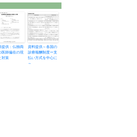
料提供：仏独両
資料提供～各国の
の医師偏在の現
診療報酬制度ー支
と対策
払い方式を中心に
～