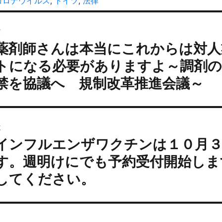
タ
コロナウイルス
,
ドイツ
,
法律
ゴ
グ
投
リ
ー
前
稿
薬剤師さんは本当にこれからは対人
過
ナ
去
ビ
トになる必要がありますよ～調剤の
の
ゲ
禁を協議へ 規制改革推進会議～
投
ー
:
シ
ョ
次
ン
インフルエンザワクチンは１０月３
次
の
す。週明けにでも予約受付開始しま
投
してください。
: