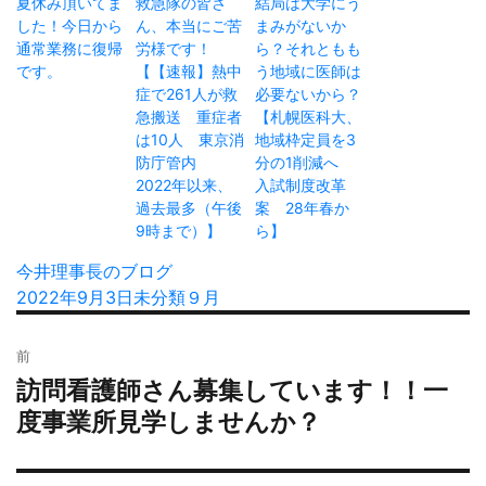
夏休み頂いてま
救急隊の皆さ
結局は大学にう
した！今日から
ん、本当にご苦
まみがないか
通常業務に復帰
労様です！
ら？それともも
です。
【【速報】熱中
う地域に医師は
症で261人が救
必要ないから？
急搬送 重症者
【札幌医科大、
は10人 東京消
地域枠定員を3
防庁管内
分の1削減へ
2022年以来、
入試制度改革
過去最多（午後
案 28年春か
9時まで）】
ら】
投
今井理事長のブログ
稿
投
2022年9月3日
カ
未分類
タ
９月
者
稿
テ
グ
投
日:
ゴ
前
稿
リ
訪問看護師さん募集しています！！一
過
ナ
ー
去
度事業所見学しませんか？
ビ
の
ゲ
投
ー