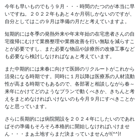
今年も早いものでもう９月・・・時間のたつのが本当に早
いですね。２０２２年もあと４か月弱しかないのですが、
自分としてはこの９月は準備の月だと考えていますよ。
短期的には冬季の発熱外来や年末年始の在宅患者さんの自
宅復帰にむけて業務整理や業務改善を行い無駄を減らすこ
とが必要ですし、また必要な物品や診療所の改修工事など
も必要なら検討しなければなぁと考えています。
また中期的には来春に向けて医師のリクルートがこれから
活発になる時期です。同時に１月以降は医療系の人材流動
性が高まる時期でもあるので、各部署と相談しながら春～
来年にかけてどのようなプランで動くべきか、きちんと考
えをまとめなければいけないのも今月９月にすべきことか
なと思っています。
さらに長期的には病院開設を２０２４年にしたいのであれ
ばその準備もそろそろ本格的に開始しなければいけませ
ん・・・まぁ土地すらまだ決まっていませんが!(^^)!