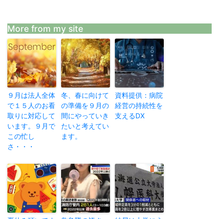
More from my site
９月は法人全体
冬、春に向けて
資料提供：病院
で１５人のお看
の準備を９月の
経営の持続性を
取りに対応して
間にやっていき
支えるDX
います。９月で
たいと考えてい
この忙し
ます。
さ・・・