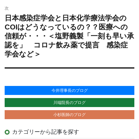
稿:
シ
次
ョ
日本感染症学会と日本化学療法学会の
次
ン
の
COIはどうなっているの？？医療への
投
信頼が・・・＜塩野義製「一刻も早い承
稿:
認を」 コロナ飲み薬で提言 感染症
学会など＞
今井理事長のブログ
川端院長のブログ
小杉医師のブログ
カテゴリーから記事を探す